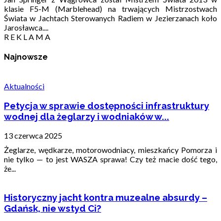
klasie F5-M (Marblehead) na trwających Mistrzostwach
Świata w Jachtach Sterowanych Radiem w Jezierzanach koło
Jarosławca....
R E K L A M A
Najnowsze
Aktualności
Petycja w sprawie dostępności infrastruktury
wodnej dla żeglarzy i wodniaków w...
13 czerwca 2025
Żeglarze, wędkarze, motorowodniacy, mieszkańcy Pomorza i
nie tylko — to jest WASZA sprawa! Czy też macie dość tego,
że...
Historyczny jacht kontra muzealne absurdy –
Gdańsk, nie wstyd Ci?