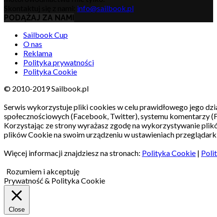
Skontaktuj się z nami:
info@sailbook.pl
PODĄŻAJ ZA NAMI
Sailbook Cup
O nas
Reklama
Polityka prywatności
Polityka Cookie
© 2010-2019 Sailbook.pl
Serwis wykorzystuje pliki cookies w celu prawidłowego jego dzia
społecznościowych (Facebook, Twitter), systemu komentarzy (
Korzystając ze strony wyrażasz zgodę na wykorzystywanie pli
plików Cookie na swoim urządzeniu w ustawieniach przeglądarki
Więcej informacji znajdziesz na stronach:
Polityka Cookie
|
Poli
Rozumiem i akceptuję
Prywatność & Polityka Cookie
Close