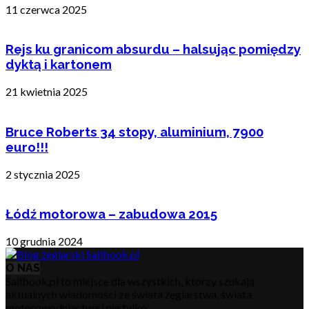
11 czerwca 2025
Rejs ku granicom absurdu – halsując pomiędzy
dyktą i kartonem
21 kwietnia 2025
Bruce Roberts 34 stopy, aluminium, 7900
euro!!!
2 stycznia 2025
Łódź motorowa – zabudowa 2015
10 grudnia 2024
O NAS
Sailbook.pl to miejsce dla wszystkich, którzy szukają
aktualnych wiadomości ze świata żeglarstwa, świata
motorowodniactwa i nie tylko.