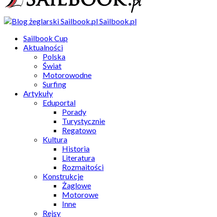
Sailbook.pl
Sailbook Cup
Aktualności
Polska
Świat
Motorowodne
Surfing
Artykuły
Eduportal
Porady
Turystycznie
Regatowo
Kultura
Historia
Literatura
Rozmaitości
Konstrukcje
Żaglowe
Motorowe
Inne
Rejsy