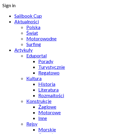
Sign in
Sailbook Cup
Aktualności
Polska
Świat
Motorowodne
Surfing
Artykuły
Eduportal
Porady
Turystycznie
Regatowo
Kultura
Historia
Literatura
Rozmaitości
Konstrukcje
Żaglowe
Motorowe
Inne
Rejsy
Morskie