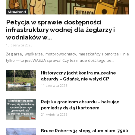
Aktualności
Petycja w sprawie dostępności
infrastruktury wodnej dla żeglarzy i
wodniaków w...
13 czerwca 2025
Żeglarze, wędkarze, motorowodniacy, mieszkańcy Pomorza i nie
tylko — to jest WASZA sprawa! Czy też macie dość tego, że...
Historyczny jacht kontra muzealne
absurdy – Gdańsk, nie wstyd Ci?
11 czerwca 2025
Rejs ku granicom absurdu – halsując
pomiędzy dyktą i kartonem
21 kwietnia 2025
Bruce Roberts 34 stopy, aluminium, 7900