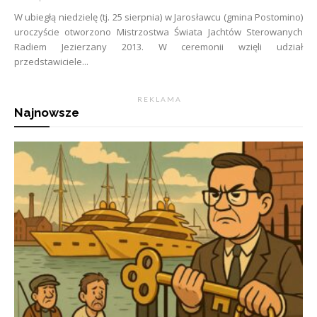
W ubiegłą niedzielę (tj. 25 sierpnia) w Jarosławcu (gmina Postomino)
uroczyście otworzono Mistrzostwa Świata Jachtów Sterowanych
Radiem Jezierzany 2013. W ceremonii wzięli udział
przedstawiciele...
R E K L A M A
Najnowsze