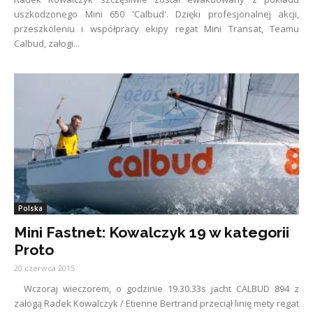
uszkodzonego Mini 650 'Calbud'. Dzięki profesjonalnej akcji,
przeszkoleniu i współpracy ekipy regat Mini Transat, Teamu
Calbud, załogi...
Polska
Mini Fastnet: Kowalczyk 19 w kategorii
Proto
20 czerwca 2015
Wczoraj wieczorem, o godzinie 19.30.33s jacht CALBUD 894 z
załogą Radek Kowalczyk / Etienne Bertrand przeciął linię mety regat