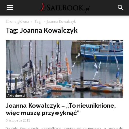
Strona główna
Tagi
Joanna Kowalczyk
Tag: Joanna Kowalczyk
Aktualności
Joanna Kowalczyk – „To nieuniknione,
więc muszę przywyknąć”
5 listopada 2015
Radek Kowalczyk szczęśliwie został ewakuowany z pokładu