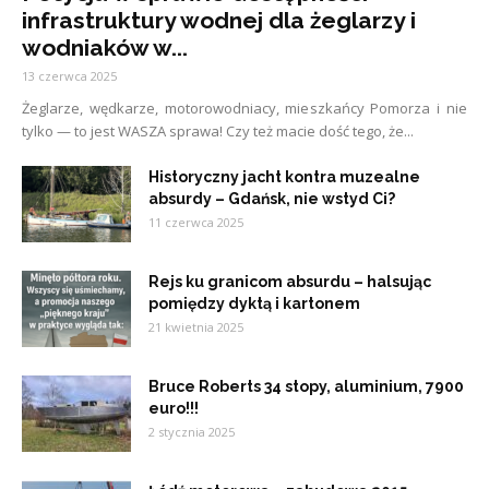
infrastruktury wodnej dla żeglarzy i
wodniaków w...
13 czerwca 2025
Żeglarze, wędkarze, motorowodniacy, mieszkańcy Pomorza i nie
tylko — to jest WASZA sprawa! Czy też macie dość tego, że...
Historyczny jacht kontra muzealne
absurdy – Gdańsk, nie wstyd Ci?
11 czerwca 2025
Rejs ku granicom absurdu – halsując
pomiędzy dyktą i kartonem
21 kwietnia 2025
Bruce Roberts 34 stopy, aluminium, 7900
euro!!!
2 stycznia 2025