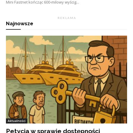
Mini Fastnet kończąc 600-milowy wyścig...
R E K L A M A
Najnowsze
Aktualności
Petycja w sprawie dostępności