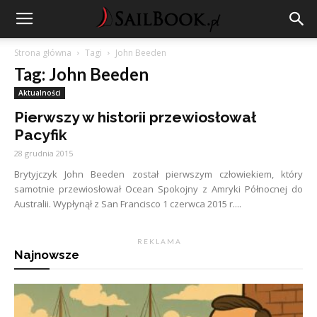
Strona główna
Tagi
John Beeden
Tag: John Beeden
Aktualności
Pierwszy w historii przewiosłował
Pacyfik
28 grudnia 2015
Brytyjczyk John Beeden został pierwszym człowiekiem, który
samotnie przewiosłował Ocean Spokojny z Amryki Północnej do
Australii. Wypłynął z San Francisco 1 czerwca 2015 r....
R E K L A M A
Najnowsze