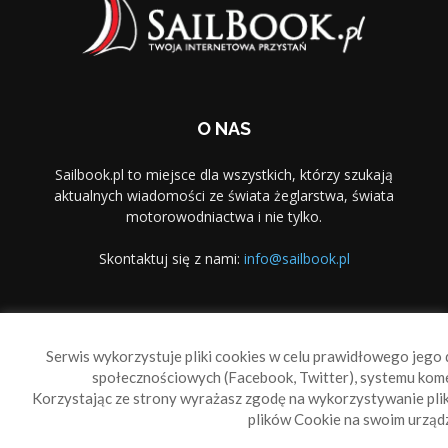
O NAS
Sailbook.pl to miejsce dla wszystkich, którzy szukają
aktualnych wiadomości ze świata żeglarstwa, świata
motorowodniactwa i nie tylko.
Skontaktuj się z nami:
info@sailbook.pl
PODĄŻAJ ZA NAMI
Serwis wykorzystuje pliki cookies w celu prawidłowego jego d
społecznościowych (Facebook, Twitter), systemu kom
Korzystając ze strony wyrażasz zgodę na wykorzystywanie pl
plików Cookie na swoim urządz