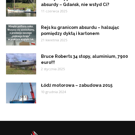
absurdy – Gdańsk, nie wstyd Ci?
11 czerwca 2025
Rejs ku granicom absurdu – halsując
pomiędzy dyktą i kartonem
21 kwietnia 2025
Bruce Roberts 34 stopy, aluminium, 7900
euro!!!
2 stycznia 2025
Łódź motorowa – zabudowa 2015
10 grudnia 2024