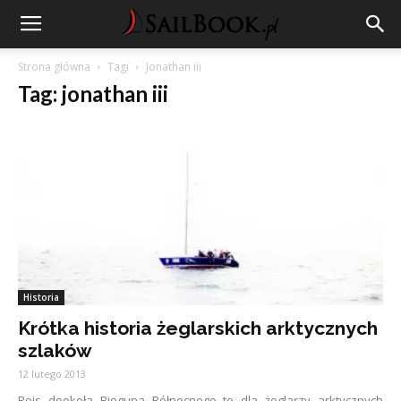
Strona główna
Tagi
Jonathan iii
Tag: jonathan iii
Historia
Krótka historia żeglarskich arktycznych
szlaków
12 lutego 2013
Rejs dookoła Bieguna Północnego to dla żeglarzy arktycznych