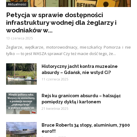
Aktualności
Petycja w sprawie dostępności
infrastruktury wodnej dla żeglarzy i
wodniaków w...
13 czerwca 2025
Żeglarze, wędkarze, motorowodniacy, mieszkańcy Pomorza i nie
tylko — to jest WASZA sprawa! Czy też macie dość tego, że...
Historyczny jacht kontra muzealne
absurdy – Gdańsk, nie wstyd Ci?
11 czerwca 2025
Rejs ku granicom absurdu – halsując
pomiędzy dyktą i kartonem
21 kwietnia 2025
Bruce Roberts 34 stopy, aluminium, 7900
euro!!!