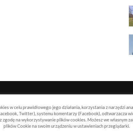
NAS
P
okies w celu prawidłowego jego działania, korzystania z narzędzi an
book.pl to miejsce dla wszystkich, którzy szukają aktualnych
acebook, Twitter), systemu komentarzy (Facebook), odtwarzacza wi
omości ze świata żeglarstwa, świata motorowodniactwa i
sz zgodę na wykorzystywanie plików cookies. Możesz we własnym za
ylko.
plików Cookie na swoim urządzeniu w ustawieniach przeglądarki.