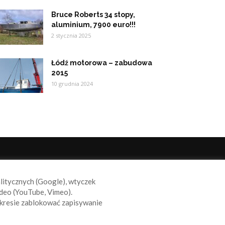
Bruce Roberts 34 stopy,
aluminium, 7900 euro!!!
2 stycznia 2025
Łódź motorowa – zabudowa
2015
10 grudnia 2024
ODĄŻAJ ZA NAMI
alitycznych (Google), wtyczek
deo (YouTube, Vimeo).
kresie zablokować zapisywanie