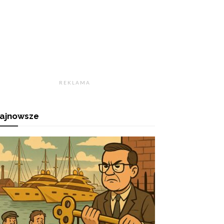
R E K L A M A
ajnowsze