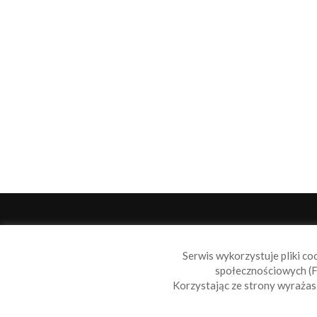
O 
Serwis wykorzystuje pliki co
Sail
społecznościowych (F
wiad
Korzystając ze strony wyraża
nie t