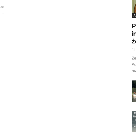
obe
 –
A
P
i
ż
13
Ż
Po
ma