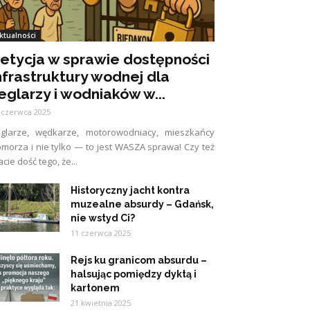
ktualności
etycja w sprawie dostępności
nfrastruktury wodnej dla
eglarzy i wodniaków w...
 czerwca 2025
eglarze, wędkarze, motorowodniacy, mieszkańcy
morza i nie tylko — to jest WASZA sprawa! Czy też
cie dość tego, że...
Historyczny jacht kontra
muzealne absurdy – Gdańsk,
nie wstyd Ci?
11 czerwca 2025
Rejs ku granicom absurdu –
halsując pomiędzy dyktą i
kartonem
21 kwietnia 2025