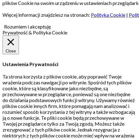
plików Cookie na swoim urządzeniu w ustawieniach przeglądarki
Więcej informacji znajdziesz na stronach:
Polityka Cookie
|
Poli
Rozumiem i akceptuję
Prywatność & Polityka Cookie
Close
Ustawienia Prywatności
Ta strona korzysta z plików cookie, aby poprawić Twoje
wrażenia podczas nawigacji po witrynie.
Spośród tych plików
cookie, które są klasyfikowane jako niezbędne, są
przechowywane w przeglądarce, ponieważ są one niezbędne
do działania podstawowych funkcji witryny.
Używamy również
plików cookie innych firm, które pomagają nam analizować i
rozumieć sposób korzystania z tej witryny a także wzbogacają
ją o nowe funkcje.
Te pliki cookie będą przechowywane w
Twojej przeglądarce tylko za Twoją zgodą.
Możesz także
zrezygnować z tych plików cookie.
Jednak rezygnacja z
niektórych z tych plików cookie może mieć wpływ na wrażenia