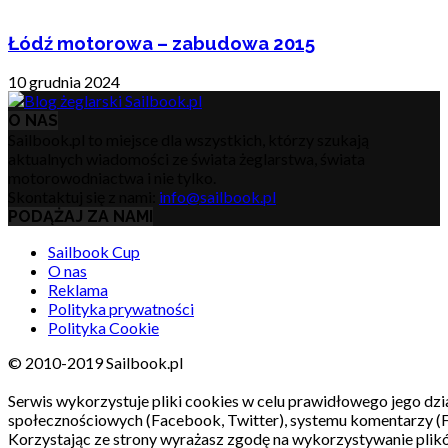
Łódź motorowa – zabudowa 2015
10 grudnia 2024
O NAS
Sailbook.pl to miejsce dla wszystkich, którzy szukają
aktualnych wiadomości ze świata żeglarstwa, świata
motorowodniactwa i nie tylko.
Skontaktuj się z nami:
info@sailbook.pl
PODĄŻAJ ZA NAMI
Sailbook Cup
O nas
Reklama
Polityka prywatności
Polityka Cookie
© 2010-2019 Sailbook.pl
Serwis wykorzystuje pliki cookies w celu prawidłowego jego dzia
społecznościowych (Facebook, Twitter), systemu komentarzy (
Korzystając ze strony wyrażasz zgodę na wykorzystywanie pli