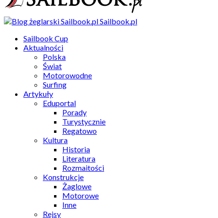
Sailbook.pl
Sailbook Cup
Aktualności
Polska
Świat
Motorowodne
Surfing
Artykuły
Eduportal
Porady
Turystycznie
Regatowo
Kultura
Historia
Literatura
Rozmaitości
Konstrukcje
Żaglowe
Motorowe
Inne
Rejsy