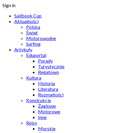
Sign in
Sailbook Cup
Aktualności
Polska
Świat
Motorowodne
Surfing
Artykuły
Eduportal
Porady
Turystycznie
Regatowo
Kultura
Historia
Literatura
Rozmaitości
Konstrukcje
Żaglowe
Motorowe
Inne
Rejsy
Morskie