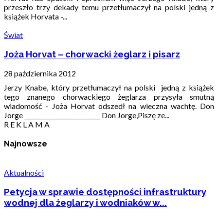
przeszło trzy dekady temu przetłumaczył na polski jedną z
książek Horvata -...
Świat
Joża Horvat – chorwacki żeglarz i pisarz
28 października 2012
Jerzy Knabe, który przetłumaczył na polski jedną z książek
tego znanego chorwackiego żeglarza przysyła smutną
wiadomość - Joża Horvat odszedł na wieczna wachtę. Don
Jorge __________________________ Don Jorge,Piszę ze...
R E K L A M A
Najnowsze
Aktualności
Petycja w sprawie dostępności infrastruktury
wodnej dla żeglarzy i wodniaków w...