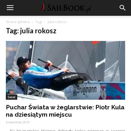
Strona główna
Tagi
Julia rokosz
Tag: julia rokosz
Świat
Puchar Świata w żeglarstwie: Piotr Kula
na dziesiątym miejscu
6 kwietnia 2013
Na hiszpańskiej Majorce dobiegły końca pierwsze w sezonie