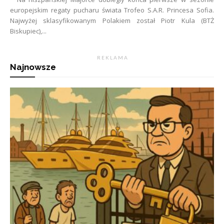
europejskim regaty pucharu świata Trofeo S.A.R. Princesa Sofia.
Najwyżej sklasyfikowanym Polakiem został Piotr Kula (BTŻ
Biskupiec),...
R E K L A M A
Najnowsze