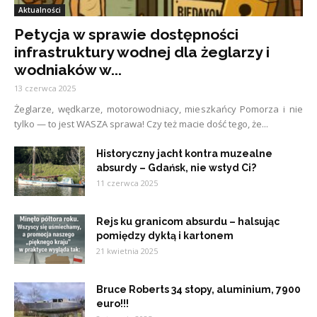
Aktualności
Petycja w sprawie dostępności
infrastruktury wodnej dla żeglarzy i
wodniaków w...
13 czerwca 2025
Żeglarze, wędkarze, motorowodniacy, mieszkańcy Pomorza i nie
tylko — to jest WASZA sprawa! Czy też macie dość tego, że...
Historyczny jacht kontra muzealne
absurdy – Gdańsk, nie wstyd Ci?
11 czerwca 2025
Rejs ku granicom absurdu – halsując
pomiędzy dyktą i kartonem
21 kwietnia 2025
Bruce Roberts 34 stopy, aluminium, 7900
euro!!!