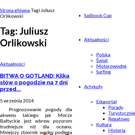
Strona główna
Tagi
Juliusz
Sailbook Cup
Orlikowski
Tag: Juliusz
Aktualności
Orlikowski
Polska
Świat
Aktualności
Motorowodne
Surfing
BITWA O GOTLAND: Kilka
słów o pogodzie na 7 dni
Artykuły
przed...
5 września 2014
Eduportal
Porady
Prognozowanie pogody dla
Turystycznie
akwenu takiego jak Morze
Regatowo
Bałtyckie jest wbrew pozorom
Kultura
trudniejsze niż dla oceanu.
Historia
Mniejszy zbiornik wodny podlega