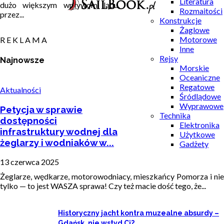
Literatura
dużo większym wpływom lądu,
Rozmaitości
przez...
Konstrukcje
Żaglowe
Motorowe
R E K L A M A
Inne
Rejsy
Najnowsze
Morskie
Oceaniczne
Regatowe
Aktualności
Śródlądowe
Wyprawowe
Petycja w sprawie
Technika
dostępności
Elektronika
infrastruktury wodnej dla
Użytkowe
żeglarzy i wodniaków w...
Gadżety
13 czerwca 2025
Żeglarze, wędkarze, motorowodniacy, mieszkańcy Pomorza i nie
tylko — to jest WASZA sprawa! Czy też macie dość tego, że...
Historyczny jacht kontra muzealne absurdy –
Gdańsk, nie wstyd Ci?