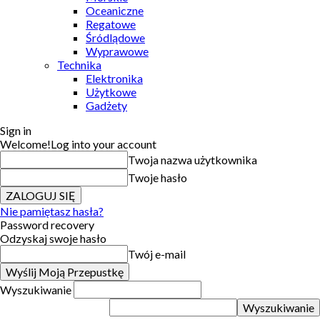
Oceaniczne
Regatowe
Śródlądowe
Wyprawowe
Technika
Elektronika
Użytkowe
Gadżety
Sign in
Welcome!
Log into your account
Twoja nazwa użytkownika
Twoje hasło
Nie pamiętasz hasła?
Password recovery
Odzyskaj swoje hasło
Twój e-mail
Wyszukiwanie