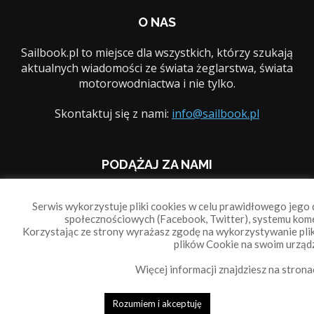
O NAS
Sailbook.pl to miejsce dla wszystkich, którzy szukają
aktualnych wiadomości ze świata żeglarstwa, świata
motorowodniactwa i nie tylko.
Skontaktuj się z nami:
info@sailbook.pl
PODĄŻAJ ZA NAMI
Serwis wykorzystuje pliki cookies w celu prawidłowego jego d
społecznościowych (Facebook, Twitter), systemu kom
Korzystając ze strony wyrażasz zgodę na wykorzystywanie pl
Sailbook Cup
plików Cookie na swoim urządz
O nas
Reklama
Więcej informacji znajdziesz na strona
Polityka prywatności
Polityka Cookie
Rozumiem i akceptuję