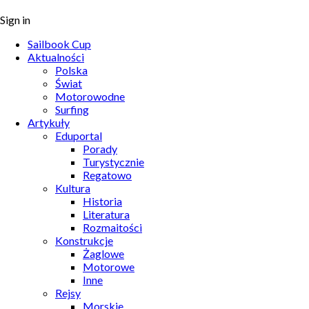
Sign in
Sailbook Cup
Aktualności
Polska
Świat
Motorowodne
Surfing
Artykuły
Eduportal
Porady
Turystycznie
Regatowo
Kultura
Historia
Literatura
Rozmaitości
Konstrukcje
Żaglowe
Motorowe
Inne
Rejsy
Morskie