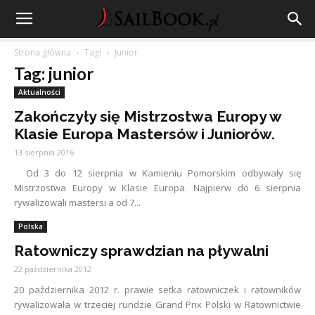
Strona główna
Tagi
Junior
Tag: junior
Aktualności
Zakończyły się Mistrzostwa Europy w
Klasie Europa Mastersów i Juniorów.
13 sierpnia 2016
Od 3 do 12 sierpnia w Kamieniu Pomorskim odbywały się
Mistrzostwa Europy w Klasie Europa. Najpierw do 6 sierpnia
rywalizowali mastersi a od 7...
Polska
Ratowniczy sprawdzian na pływalni
22 października 2012
20 października 2012 r. prawie setka ratowniczek i ratowników
rywalizowała w trzeciej rundzie Grand Prix Polski w Ratownictwie