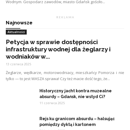
Wodnym. Gospodarz zawodów, miasto Gdańsk gościło...
R E K L A M A
Najnowsze
Aktualności
Petycja w sprawie dostępności
infrastruktury wodnej dla żeglarzy i
wodniaków w...
13 czerwca 2025
Żeglarze, wędkarze, motorowodniacy, mieszkańcy Pomorza i nie
tylko — to jest WASZA sprawa! Czy też macie dość tego, że...
Historyczny jacht kontra muzealne
absurdy – Gdańsk, nie wstyd Ci?
11 czerwca 2025
Rejs ku granicom absurdu – halsując
pomiędzy dyktą i kartonem