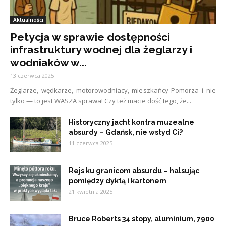
Aktualności
Petycja w sprawie dostępności
infrastruktury wodnej dla żeglarzy i
wodniaków w...
13 czerwca 2025
Żeglarze, wędkarze, motorowodniacy, mieszkańcy Pomorza i nie
tylko — to jest WASZA sprawa! Czy też macie dość tego, że...
Historyczny jacht kontra muzealne
absurdy – Gdańsk, nie wstyd Ci?
11 czerwca 2025
Rejs ku granicom absurdu – halsując
pomiędzy dyktą i kartonem
21 kwietnia 2025
Bruce Roberts 34 stopy, aluminium, 7900