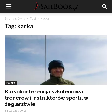
Strona główna
Tagi
Kacka
Tag: kacka
Polska
Kursokonferencja szkoleniowa
trenerów i instruktorów sportu w
żeglarstwie
3 listopada 2012