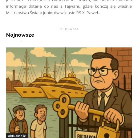
informacja dotarła do nas z Tajwanu gdzie kończą się właśnie
Mistrzostwa Świata Juniorów w klasie RS:X. Paweł...
R E K L A M A
Najnowsze
Aktualności