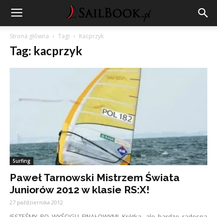
Strona główna
Tagi
Kacprzyk
Tag: kacprzyk
Surfing
Paweł Tarnowski Mistrzem Świata
Juniorów 2012 w klasie RS:X!
27 października 2012
JESTEŚMY PO WYŚCIGU FINAŁOWYM! Krótka, ale bardzo radosna