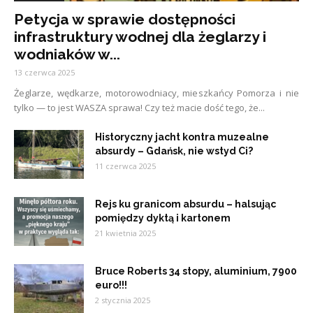
Petycja w sprawie dostępności
infrastruktury wodnej dla żeglarzy i
wodniaków w...
13 czerwca 2025
Żeglarze, wędkarze, motorowodniacy, mieszkańcy Pomorza i nie
tylko — to jest WASZA sprawa! Czy też macie dość tego, że...
Historyczny jacht kontra muzealne
absurdy – Gdańsk, nie wstyd Ci?
11 czerwca 2025
Rejs ku granicom absurdu – halsując
pomiędzy dyktą i kartonem
21 kwietnia 2025
Bruce Roberts 34 stopy, aluminium, 7900
euro!!!
2 stycznia 2025