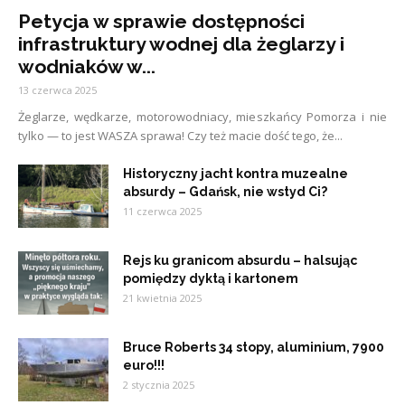
Petycja w sprawie dostępności
infrastruktury wodnej dla żeglarzy i
wodniaków w...
13 czerwca 2025
Żeglarze, wędkarze, motorowodniacy, mieszkańcy Pomorza i nie
tylko — to jest WASZA sprawa! Czy też macie dość tego, że...
Historyczny jacht kontra muzealne
absurdy – Gdańsk, nie wstyd Ci?
11 czerwca 2025
Rejs ku granicom absurdu – halsując
pomiędzy dyktą i kartonem
21 kwietnia 2025
Bruce Roberts 34 stopy, aluminium, 7900
euro!!!
2 stycznia 2025