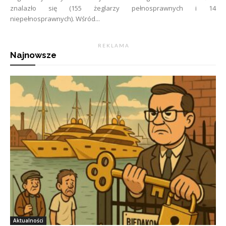
znalazło się (155 żeglarzy pełnosprawnych i 14
niepełnosprawnych). Wśród...
R E K L A M A
Najnowsze
Aktualności