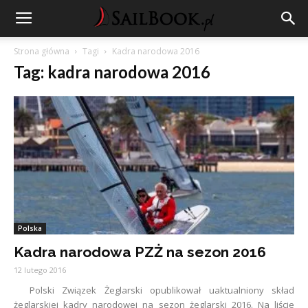
Strona główna
Tagi
Kadra narodowa 2016
Tag: kadra narodowa 2016
Polska
Kadra narodowa PZŻ na sezon 2016
12 lutego 2016
Polski Związek Żeglarski opublikował uaktualniony skład
żeglarskiej kadry narodowej na sezon żeglarski 2016. Na liście