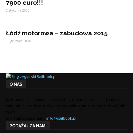
7900 euro!!!
2 stycznia 2025
Łódź motorowa – zabudowa 2015
10 grudnia 2024
O NAS
Sailbook.pl to miejsce dla wszystkich, którzy szukają aktualnych
wiadomości ze świata żeglarstwa, świata motorowodniactwa i nie
tylko.
Skontaktuj się z nami:
info@sailbook.pl
PODĄŻAJ ZA NAMI