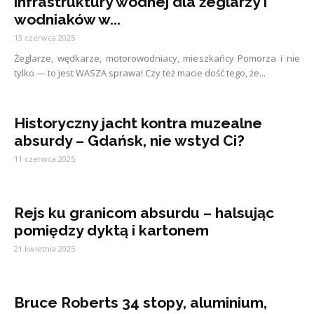
infrastruktury wodnej dla żeglarzy i
wodniaków w...
13 czerwca 2025
Żeglarze, wędkarze, motorowodniacy, mieszkańcy Pomorza i nie
tylko — to jest WASZA sprawa! Czy też macie dość tego, że...
Historyczny jacht kontra muzealne
absurdy – Gdańsk, nie wstyd Ci?
11 czerwca 2025
Rejs ku granicom absurdu – halsując
pomiędzy dyktą i kartonem
21 kwietnia 2025
Bruce Roberts 34 stopy, aluminium,