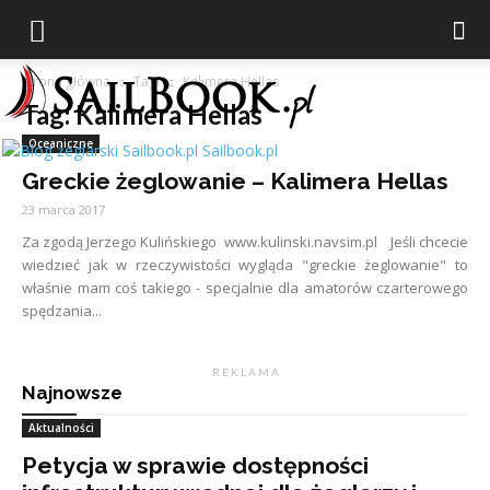
Strona główna
Tagi
Kalimera Hellas
Tag: Kalimera Hellas
Oceaniczne
Sailbook.pl
Greckie żeglowanie – Kalimera Hellas
23 marca 2017
Za zgodą Jerzego Kulińskiego www.kulinski.navsim.pl Jeśli chcecie
wiedzieć jak w rzeczywistości wygląda "greckie żeglowanie" to
właśnie mam coś takiego - specjalnie dla amatorów czarterowego
spędzania...
R E K L A M A
Najnowsze
Aktualności
Petycja w sprawie dostępności