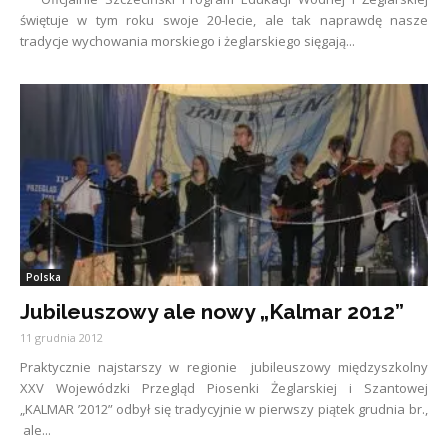
świętuje w tym roku swoje 20-lecie, ale tak naprawdę nasze
tradycje wychowania morskiego i żeglarskiego sięgają...
Polska
Jubileuszowy ale nowy „Kalmar 2012”
11 grudnia 2012
Praktycznie najstarszy w regionie jubileuszowy międzyszkolny
XXV Wojewódzki Przegląd Piosenki Żeglarskiej i Szantowej
„KALMAR ’2012” odbył się tradycyjnie w pierwszy piątek grudnia br.,
ale...