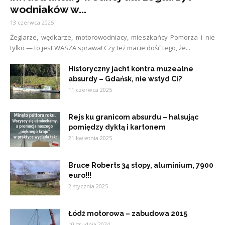
wodniaków w...
13 czerwca 2025
Żeglarze, wędkarze, motorowodniacy, mieszkańcy Pomorza i nie
tylko — to jest WASZA sprawa! Czy też macie dość tego, że...
Historyczny jacht kontra muzealne
absurdy – Gdańsk, nie wstyd Ci?
11 czerwca 2025
Rejs ku granicom absurdu – halsując
pomiędzy dyktą i kartonem
21 kwietnia 2025
Bruce Roberts 34 stopy, aluminium, 7900
euro!!!
2 stycznia 2025
Łódź motorowa – zabudowa 2015
10 grudnia 2024