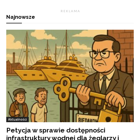
R E K L A M A
Najnowsze
Aktualności
Petycja w sprawie dostępności
infrastruktury wodnej dla żeglarzy i