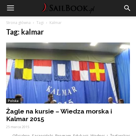
Strona główna
Tagi
Kalmar
Tag: kalmar
Polska
Żagle na kursie – Wiedza morska i
Kalmar 2015
25 marca 2015
Oficjalnie Szczeciński Program Edukacji Wodnej i Żeglarskiej