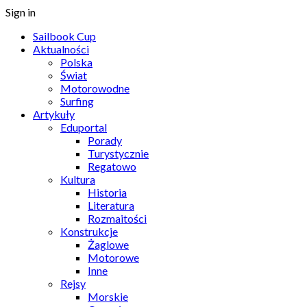
Sign in
Sailbook Cup
Aktualności
Polska
Świat
Motorowodne
Surfing
Artykuły
Eduportal
Porady
Turystycznie
Regatowo
Kultura
Historia
Literatura
Rozmaitości
Konstrukcje
Żaglowe
Motorowe
Inne
Rejsy
Morskie