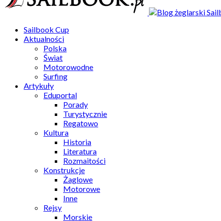
Sailbook Cup
Aktualności
Polska
Świat
Motorowodne
Surfing
Artykuły
Eduportal
Porady
Turystycznie
Regatowo
Kultura
Historia
Literatura
Rozmaitości
Konstrukcje
Żaglowe
Motorowe
Inne
Rejsy
Morskie