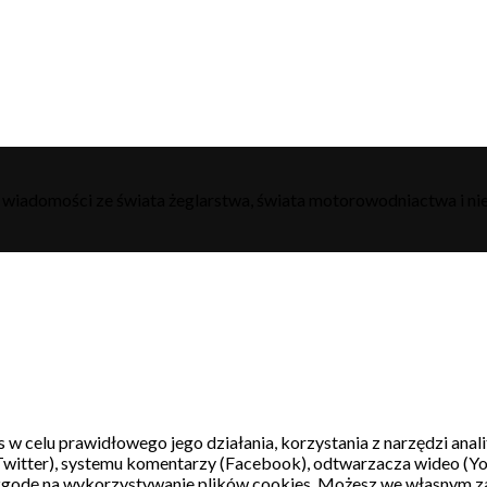
h wiadomości ze świata żeglarstwa, świata motorowodniactwa i nie
s w celu prawidłowego jego działania, korzystania z narzędzi ana
witter), systemu komentarzy (Facebook), odtwarzacza wideo (Y
 zgodę na wykorzystywanie plików cookies. Możesz we własnym z