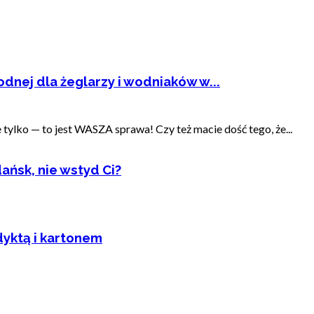
dnej dla żeglarzy i wodniaków w...
ylko — to jest WASZA sprawa! Czy też macie dość tego, że...
ańsk, nie wstyd Ci?
dyktą i kartonem