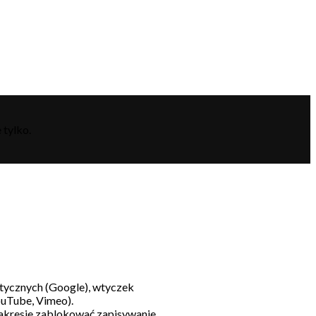
 tylko.
litycznych (Google), wtyczek
ouTube, Vimeo).
akresie zablokować zapisywanie