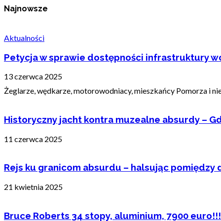
Najnowsze
Aktualności
Petycja w sprawie dostępności infrastruktury wo
13 czerwca 2025
Żeglarze, wędkarze, motorowodniacy, mieszkańcy Pomorza i nie t
Historyczny jacht kontra muzealne absurdy – Gd
11 czerwca 2025
Rejs ku granicom absurdu – halsując pomiędzy 
21 kwietnia 2025
Bruce Roberts 34 stopy, aluminium, 7900 euro!!!