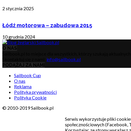
2 stycznia 2025
Łódź motorowa – zabudowa 2015
10 grudnia 2024
O NAS
Sailbook.pl to miejsce dla wszystkich, którzy szukają aktualnyc
Skontaktuj się z nami:
info@sailbook.pl
PODĄŻAJ ZA NAMI
Sailbook Cup
O nas
Reklama
Polityka prywatności
Polityka Cookie
© 2010-2019 Sailbook.pl
Serwis wykorzystuje pliki cookie
społecznościowych (Facebook, T
Korzystając ze strony wyrażasz