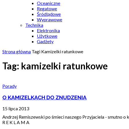
Oceaniczne
Regatowe
Śródlądowe
Wyprawowe
Technika
Elektronika
Użytkowe
Gadżety
Strona główna
Tagi
Kamizelki ratunkowe
Tag: kamizelki ratunkowe
Porady
O KAMIZELKACH DO ZNUDZENIA
15 lipca 2013
Andrzej Remiszewski po śmieci naszego Przyjaciela - smutno o k
R E K L A M A