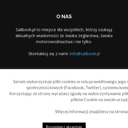
O NAS
Sailbook.pl to miejsce dla wszystkich, którzy szukają
aktualnych wiadomości ze świata żeglarstwa, świata
motorowodniactwa i nie tylko.
Skontaktuj się z nami:
info@sailbook.pl
PODĄŻAJ ZA NAMI
Serwis wykorzystuje pliki cookies w celu prawidłowego jego d
społecznościowych (Facebook, Twitter), systemu kom
Korzystając ze strony wyrażasz zgodę na wykorzystywanie pl
plików Cookie na swoim urządz
Więcej informacji znajdziesz na strona
Sailbook Cup
O nas
Reklama
Polityka prywatności
Polityka Cookie
Rozumiem i akceptuję