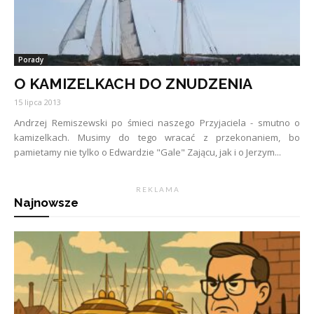
Porady
O KAMIZELKACH DO ZNUDZENIA
15 lipca 2013
Andrzej Remiszewski po śmieci naszego Przyjaciela - smutno o
kamizelkach. Musimy do tego wracać z przekonaniem, bo
pamietamy nie tylko o Edwardzie "Gale" Zającu, jak i o Jerzym...
R E K L A M A
Najnowsze