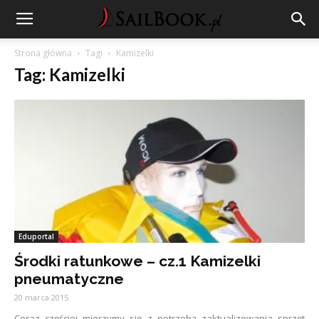
Strona główna
Tagi
Kamizelki
Tag: Kamizelki
Eduportal
Środki ratunkowe – cz.1 Kamizelki
pneumatyczne
20 marca 2015
Coraz częściej mierzymy się z potrzebą zaktualizowania sprzęt