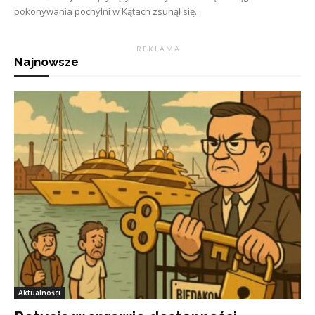
pokonywania pochylni w Kątach zsunął się...
R E K L A M A
Najnowsze
Aktualności