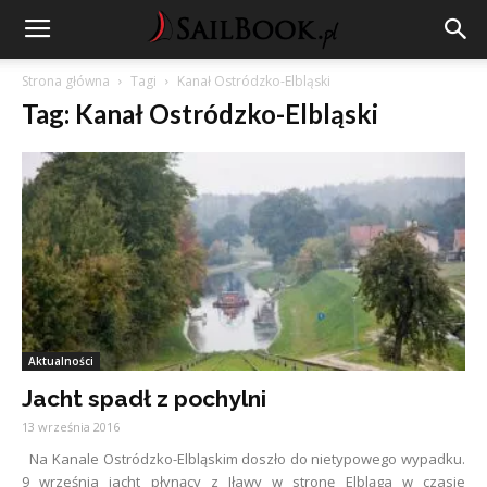
Strona główna
Tagi
Kanał Ostródzko-Elbląski
Tag: Kanał Ostródzko-Elbląski
Aktualności
Jacht spadł z pochylni
13 września 2016
Na Kanale Ostródzko-Elbląskim doszło do nietypowego wypadku.
9 września jacht płynący z Iławy w stronę Elbląga w czasie