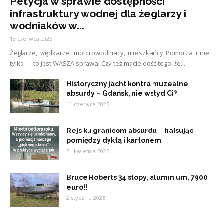
Petycja w sprawie dostępności
infrastruktury wodnej dla żeglarzy i
wodniaków w...
13 czerwca 2025
Żeglarze, wędkarze, motorowodniacy, mieszkańcy Pomorza i nie
tylko — to jest WASZA sprawa! Czy też macie dość tego, że...
Historyczny jacht kontra muzealne
absurdy – Gdańsk, nie wstyd Ci?
11 czerwca 2025
Rejs ku granicom absurdu – halsując
pomiędzy dyktą i kartonem
21 kwietnia 2025
Bruce Roberts 34 stopy, aluminium, 7900
euro!!!
2 stycznia 2025