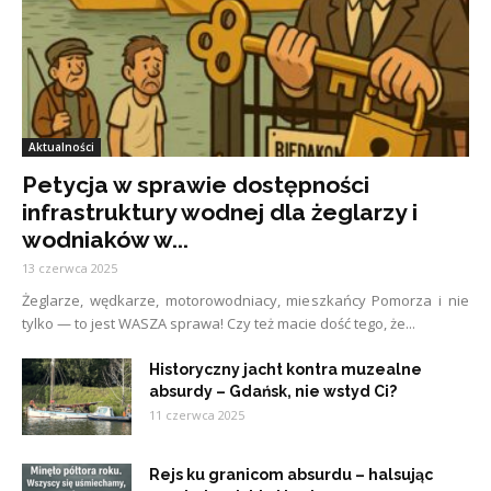
Aktualności
Petycja w sprawie dostępności
infrastruktury wodnej dla żeglarzy i
wodniaków w...
13 czerwca 2025
Żeglarze, wędkarze, motorowodniacy, mieszkańcy Pomorza i nie
tylko — to jest WASZA sprawa! Czy też macie dość tego, że...
Historyczny jacht kontra muzealne
absurdy – Gdańsk, nie wstyd Ci?
11 czerwca 2025
Rejs ku granicom absurdu – halsując