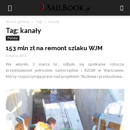
Strona główna
Tagi
Kanały
Tag: kanały
Polska
153 mln zł na remont szlaku WJM
9 marca 2015
We wtorek, 3 marca br., odbyło się spotkanie robocze
przedstawicieli jednostek samorządów i RZGW w Warszawie,
którzy rozpoczynają prace nad projektem "Budowa i przebudowa...