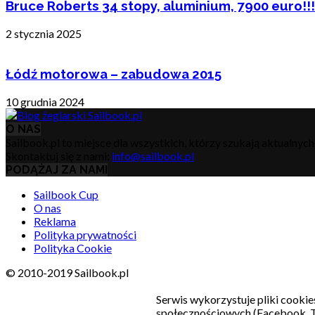
Bruce Roberts 34 stopy, aluminium, 7900 euro!!!
2 stycznia 2025
Łódź motorowa – zabudowa 2015
10 grudnia 2024
O NAS
Sailbook.pl to miejsce dla wszystkich, którzy szukają aktualnyc
Skontaktuj się z nami:
info@sailbook.pl
PODĄŻAJ ZA NAMI
Sailbook Cup
O nas
Reklama
Polityka prywatności
Polityka Cookie
© 2010-2019 Sailbook.pl
Serwis wykorzystuje pliki cookie
społecznościowych (Facebook, T