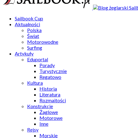
Sailbook Cup
Aktualności
Polska
Świat
Motorowodne
Surfing
Artykuły
Eduportal
Porady
Turystycznie
Regatowo
Kultura
Historia
Literatura
Rozmaitości
Konstrukcje
Żaglowe
Motorowe
Inne
Rejsy
Morskie