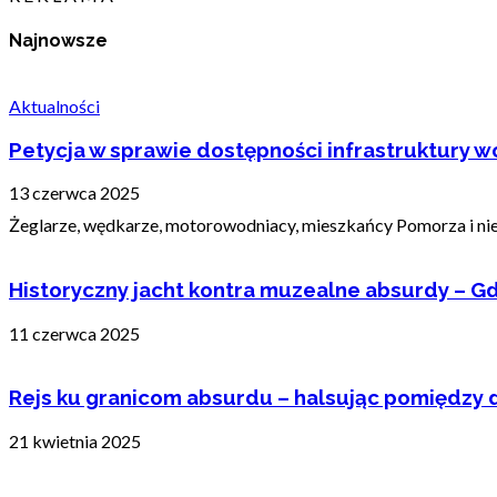
Najnowsze
Aktualności
Petycja w sprawie dostępności infrastruktury wo
13 czerwca 2025
Żeglarze, wędkarze, motorowodniacy, mieszkańcy Pomorza i nie t
Historyczny jacht kontra muzealne absurdy – Gd
11 czerwca 2025
Rejs ku granicom absurdu – halsując pomiędzy 
21 kwietnia 2025