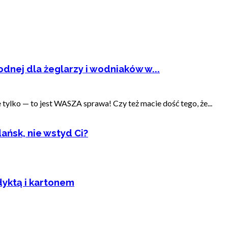
dnej dla żeglarzy i wodniaków w...
ylko — to jest WASZA sprawa! Czy też macie dość tego, że...
ańsk, nie wstyd Ci?
dyktą i kartonem