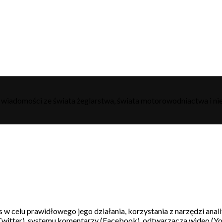
h wiadomości ze świata żeglarstwa, świata motorowodniactwa i nie
s w celu prawidłowego jego działania, korzystania z narzędzi ana
witter), systemu komentarzy (Facebook), odtwarzacza wideo (Y