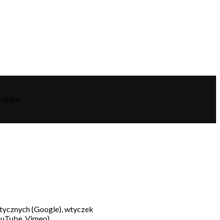
 tylko.
litycznych (Google), wtyczek
ouTube, Vimeo).