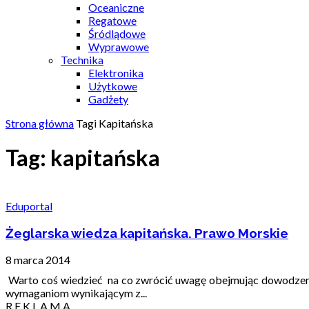
Oceaniczne
Regatowe
Śródlądowe
Wyprawowe
Technika
Elektronika
Użytkowe
Gadżety
Strona główna
Tagi
Kapitańska
Tag: kapitańska
Eduportal
Żeglarska wiedza kapitańska. Prawo Morskie
8 marca 2014
Warto coś wiedzieć na co zwrócić uwagę obejmując dowodz
wymaganiom wynikającym z...
R E K L A M A