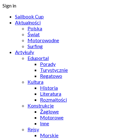
Sign in
Sailbook Cup
Aktualności
Polska
Świat
Motorowodne
Surfing
Artykuły
Eduportal
Porady
Turystycznie
Regatowo
Kultura
Historia
Literatura
Rozmaitości
Konstrukcje
Żaglowe
Motorowe
Inne
Rejsy
Morskie