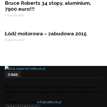
Bruce Roberts 34 stopy, aluminium,
7900 euro!!!
2 stycznia 2025
Łódź motorowa – zabudowa 2015
10 grudnia 2024
O NAS
Sailbook.pl to miejsce dla wszystkich, którzy szukają aktualnych
wiadomości ze świata żeglarstwa, świata motorowodniactwa i nie
tylko.
Skontaktuj się z nami:
info@sailbook.pl