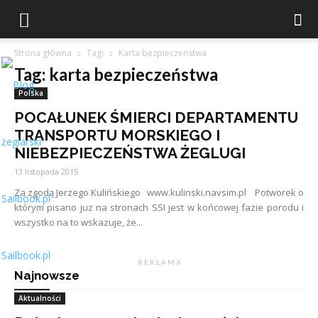
Strona główna
Tagi
Karta bezpieczeństwa
Tag: karta bezpieczeństwa
Polska
POCAŁUNEK ŚMIERCI DEPARTAMENTU
TRANSPORTU MORSKIEGO I
NIEBEZPIECZEŃSTWA ŻEGLUGI
13 listopada 2015
Za zgodą Jerzego Kulińskiego www.kulinski.navsim.pl Potworek o
którym pisano juz na stronach SSI jest w końcowej fazie porodu i
wszystko na to wskazuje, że...
Sailbook.pl
R E K L A M A
Najnowsze
Aktualności