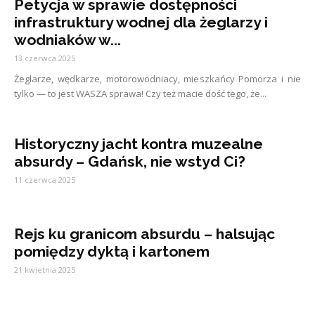
Petycja w sprawie dostępności
infrastruktury wodnej dla żeglarzy i
wodniaków w...
13 czerwca 2025
Żeglarze, wędkarze, motorowodniacy, mieszkańcy Pomorza i nie
tylko — to jest WASZA sprawa! Czy też macie dość tego, że...
Historyczny jacht kontra muzealne
absurdy – Gdańsk, nie wstyd Ci?
11 czerwca 2025
Rejs ku granicom absurdu – halsując
pomiędzy dyktą i kartonem
21 kwietnia 2025