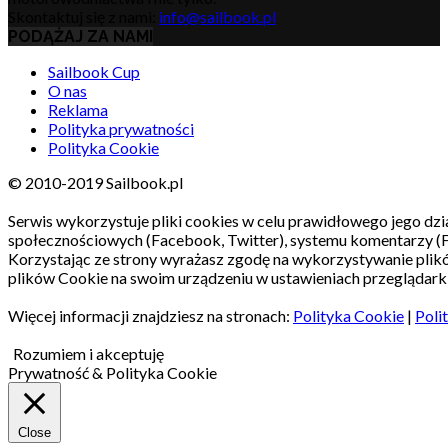
Skontaktuj się z nami:
info@sailbook.pl
PODĄŻAJ ZA NAMI
Sailbook Cup
O nas
Reklama
Polityka prywatności
Polityka Cookie
© 2010-2019 Sailbook.pl
Serwis wykorzystuje pliki cookies w celu prawidłowego jego dzia
społecznościowych (Facebook, Twitter), systemu komentarzy (
Korzystając ze strony wyrażasz zgodę na wykorzystywanie pli
plików Cookie na swoim urządzeniu w ustawieniach przeglądarki
Więcej informacji znajdziesz na stronach:
Polityka Cookie
|
Poli
Rozumiem i akceptuję
Prywatność & Polityka Cookie
Close