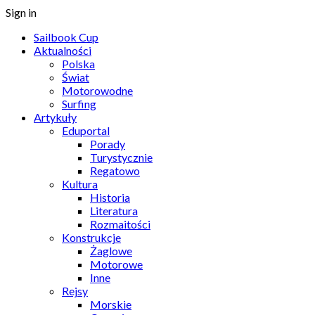
Sign in
Sailbook Cup
Aktualności
Polska
Świat
Motorowodne
Surfing
Artykuły
Eduportal
Porady
Turystycznie
Regatowo
Kultura
Historia
Literatura
Rozmaitości
Konstrukcje
Żaglowe
Motorowe
Inne
Rejsy
Morskie