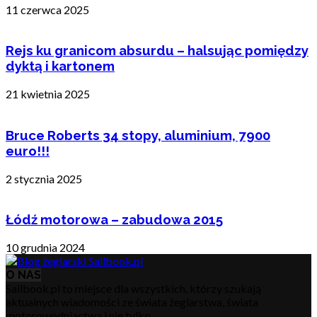
11 czerwca 2025
Rejs ku granicom absurdu – halsując pomiędzy
dyktą i kartonem
21 kwietnia 2025
Bruce Roberts 34 stopy, aluminium, 7900
euro!!!
2 stycznia 2025
Łódź motorowa – zabudowa 2015
10 grudnia 2024
O NAS
Sailbook.pl to miejsce dla wszystkich, którzy szukają
aktualnych wiadomości ze świata żeglarstwa, świata
motorowodniactwa i nie tylko.