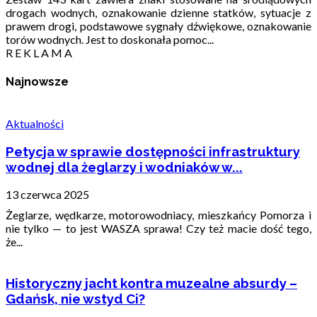
drogach wodnych, oznakowanie dzienne statków, sytuacje z
prawem drogi, podstawowe sygnały dźwiękowe, oznakowanie
torów wodnych. Jest to doskonała pomoc...
R E K L A M A
Najnowsze
Aktualności
Petycja w sprawie dostępności infrastruktury
wodnej dla żeglarzy i wodniaków w...
13 czerwca 2025
Żeglarze, wędkarze, motorowodniacy, mieszkańcy Pomorza i
nie tylko — to jest WASZA sprawa! Czy też macie dość tego,
że...
Historyczny jacht kontra muzealne absurdy –
Gdańsk, nie wstyd Ci?