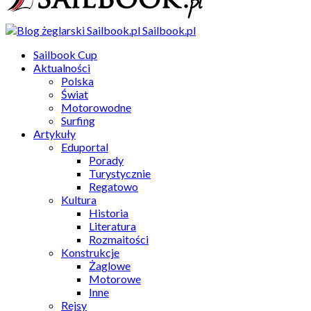
Sailbook.pl
Sailbook Cup
Aktualności
Polska
Świat
Motorowodne
Surfing
Artykuły
Eduportal
Porady
Turystycznie
Regatowo
Kultura
Historia
Literatura
Rozmaitości
Konstrukcje
Żaglowe
Motorowe
Inne
Rejsy