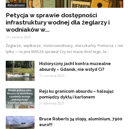
Aktualności
Petycja w sprawie dostępności
infrastruktury wodnej dla żeglarzy i
wodniaków w...
13 czerwca 2025
Żeglarze, wędkarze, motorowodniacy, mieszkańcy Pomorza i nie
tylko — to jest WASZA sprawa! Czy też macie dość tego, że...
Historyczny jacht kontra muzealne
absurdy – Gdańsk, nie wstyd Ci?
11 czerwca 2025
Rejs ku granicom absurdu – halsując
pomiędzy dyktą i kartonem
21 kwietnia 2025
Bruce Roberts 34 stopy, aluminium, 7900
euro!!!