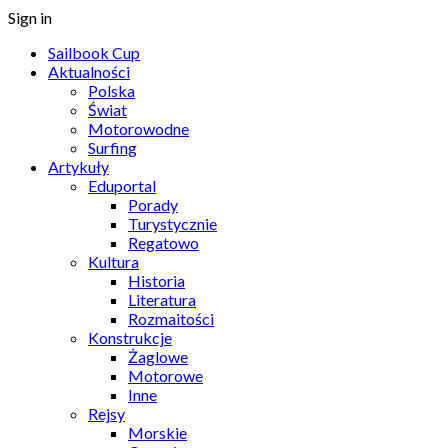
Sign in
Sailbook Cup
Aktualności
Polska
Świat
Motorowodne
Surfing
Artykuły
Eduportal
Porady
Turystycznie
Regatowo
Kultura
Historia
Literatura
Rozmaitości
Konstrukcje
Żaglowe
Motorowe
Inne
Rejsy
Morskie