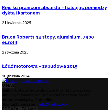
Rejs ku granicom absurdu – halsując pomiędzy
dyktą i kartonem
21 kwietnia 2025
Bruce Roberts 34 stopy, aluminium, 7900
euro!!!
2 stycznia 2025
Łódź motorowa – zabudowa 2015
10 grudnia 2024
O NAS
Sailbook.pl to miejsce dla wszystkich, którzy szukają
aktualnych wiadomości ze świata żeglarstwa, świata
motorowodniactwa i nie tylko.
Skontaktuj się z nami:
info@sailbook.pl
PODĄŻAJ ZA NAMI