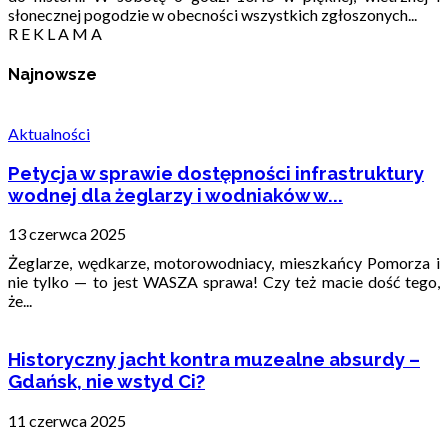
słonecznej pogodzie w obecności wszystkich zgłoszonych...
R E K L A M A
Najnowsze
Aktualności
Petycja w sprawie dostępności infrastruktury
wodnej dla żeglarzy i wodniaków w...
13 czerwca 2025
Żeglarze, wędkarze, motorowodniacy, mieszkańcy Pomorza i
nie tylko — to jest WASZA sprawa! Czy też macie dość tego,
że...
Historyczny jacht kontra muzealne absurdy –
Gdańsk, nie wstyd Ci?
11 czerwca 2025