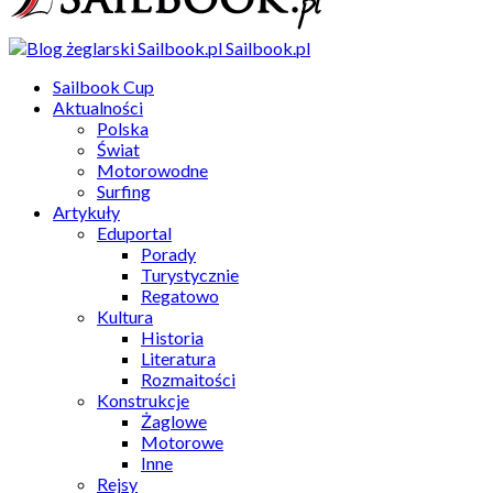
Sailbook.pl
Sailbook Cup
Aktualności
Polska
Świat
Motorowodne
Surfing
Artykuły
Eduportal
Porady
Turystycznie
Regatowo
Kultura
Historia
Literatura
Rozmaitości
Konstrukcje
Żaglowe
Motorowe
Inne
Rejsy