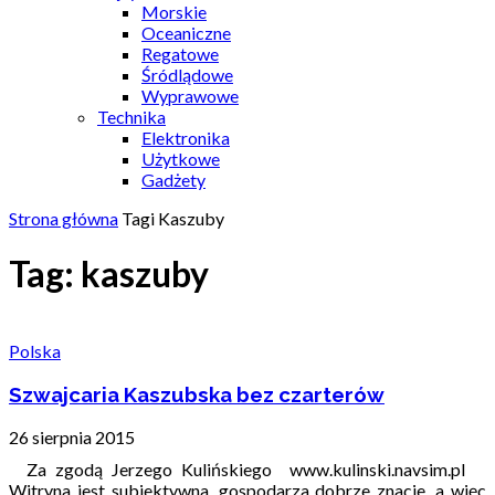
Morskie
Oceaniczne
Regatowe
Śródlądowe
Wyprawowe
Technika
Elektronika
Użytkowe
Gadżety
Strona główna
Tagi
Kaszuby
Tag: kaszuby
Polska
Szwajcaria Kaszubska bez czarterów
26 sierpnia 2015
Za zgodą Jerzego Kulińskiego www.kulinski.navsim.pl
Witryna jest subiektywna, gospodarza dobrze znacie, a więc