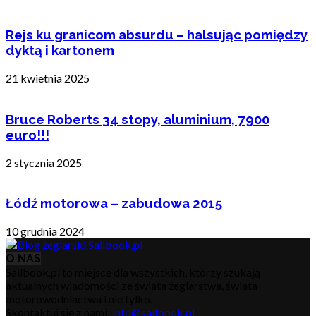
Rejs ku granicom absurdu – halsując pomiędzy
dyktą i kartonem
21 kwietnia 2025
Bruce Roberts 34 stopy, aluminium, 7900
euro!!!
2 stycznia 2025
Łódź motorowa – zabudowa 2015
10 grudnia 2024
O NAS
Sailbook.pl to miejsce dla wszystkich, którzy szukają
aktualnych wiadomości ze świata żeglarstwa, świata
motorowodniactwa i nie tylko.
Skontaktuj się z nami:
info@sailbook.pl