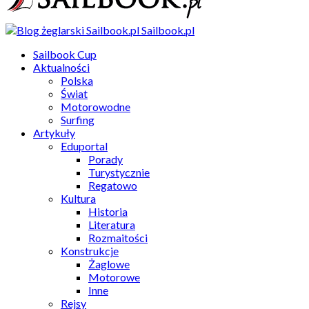
Sailbook.pl
Sailbook Cup
Aktualności
Polska
Świat
Motorowodne
Surfing
Artykuły
Eduportal
Porady
Turystycznie
Regatowo
Kultura
Historia
Literatura
Rozmaitości
Konstrukcje
Żaglowe
Motorowe
Inne
Rejsy