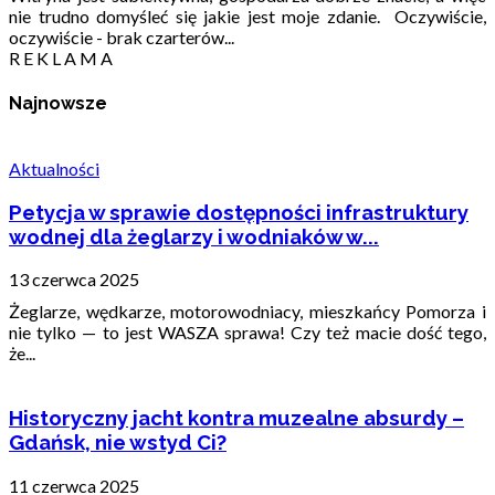
nie trudno domyśleć się jakie jest moje zdanie. Oczywiście,
oczywiście - brak czarterów...
R E K L A M A
Najnowsze
Aktualności
Petycja w sprawie dostępności infrastruktury
wodnej dla żeglarzy i wodniaków w...
13 czerwca 2025
Żeglarze, wędkarze, motorowodniacy, mieszkańcy Pomorza i
nie tylko — to jest WASZA sprawa! Czy też macie dość tego,
że...
Historyczny jacht kontra muzealne absurdy –
Gdańsk, nie wstyd Ci?
11 czerwca 2025