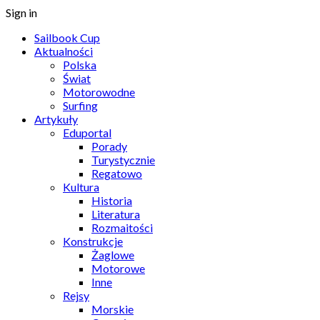
Sign in
Sailbook Cup
Aktualności
Polska
Świat
Motorowodne
Surfing
Artykuły
Eduportal
Porady
Turystycznie
Regatowo
Kultura
Historia
Literatura
Rozmaitości
Konstrukcje
Żaglowe
Motorowe
Inne
Rejsy
Morskie