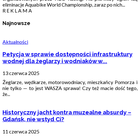
eliminacje Aquabike World Championship, zaraz po nich...
R E K L A M A
Najnowsze
Aktualności
Petycja w sprawie dostępności infrastruktury
wodnej dla żeglarzy i wodniaków w...
13 czerwca 2025
Żeglarze, wędkarze, motorowodniacy, mieszkańcy Pomorza i
nie tylko — to jest WASZA sprawa! Czy też macie dość tego,
że...
Historyczny jacht kontra muzealne absurdy –
Gdańsk, nie wstyd Ci?
11 czerwca 2025