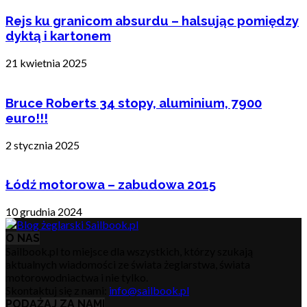
Rejs ku granicom absurdu – halsując pomiędzy
dyktą i kartonem
21 kwietnia 2025
Bruce Roberts 34 stopy, aluminium, 7900
euro!!!
2 stycznia 2025
Łódź motorowa – zabudowa 2015
10 grudnia 2024
O NAS
Sailbook.pl to miejsce dla wszystkich, którzy szukają
aktualnych wiadomości ze świata żeglarstwa, świata
motorowodniactwa i nie tylko.
Skontaktuj się z nami:
info@sailbook.pl
PODĄŻAJ ZA NAMI