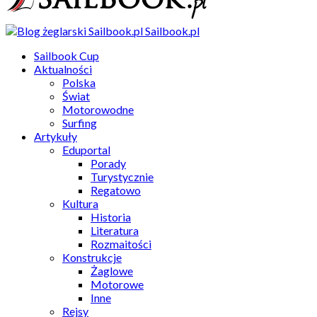
Sailbook.pl
Sailbook Cup
Aktualności
Polska
Świat
Motorowodne
Surfing
Artykuły
Eduportal
Porady
Turystycznie
Regatowo
Kultura
Historia
Literatura
Rozmaitości
Konstrukcje
Żaglowe
Motorowe
Inne
Rejsy