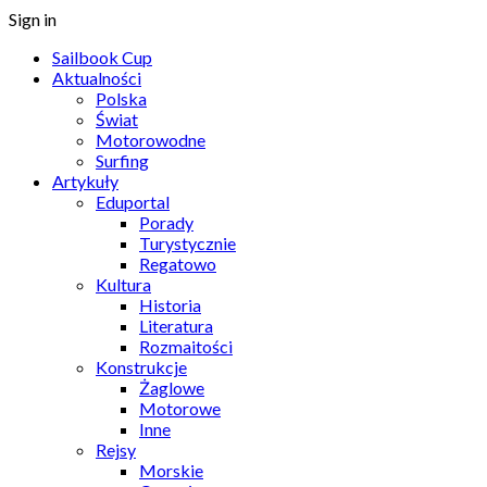
Sign in
Sailbook Cup
Aktualności
Polska
Świat
Motorowodne
Surfing
Artykuły
Eduportal
Porady
Turystycznie
Regatowo
Kultura
Historia
Literatura
Rozmaitości
Konstrukcje
Żaglowe
Motorowe
Inne
Rejsy
Morskie