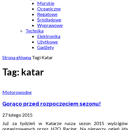
Morskie
Oceaniczne
Regatowe
Śródlądowe
Wyprawowe
Technika
Elektronika
Użytkowe
Gadżety
Strona główna
Tagi
Katar
Tag: katar
Motorowodne
Gorąco przed rozpoczęciem sezonu!
27 lutego 2015
Już za tydzień w Katarze rusza sezon 2015 wyścigów
organizowanych przez H2O Racing. Na pierwszy ogień idą