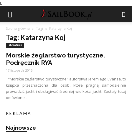
Strona główna
Tagi
Katarzyna Koj
Tag: Katarzyna Koj
Literatura
Morskie żeglarstwo turystyczne.
Podręcznik RYA
17 listopada 2015
"Morskie żeglarstwo turystyczne" autorstwa Jeremiego Evansa, to
książka przeznaczona dla osób, które pragną samodzielnie
prowadzić jacht i obsługiwać średniej wielkości jacht. Zostały tutaj
omówione...
R E K L A M A
Najnowsze