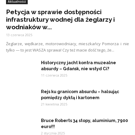
Aktualności
Petycja w sprawie dostępności
infrastruktury wodnej dla żeglarzy i
wodniaków w...
13 czerwca 2025
Żeglarze, wędkarze, motorowodniacy, mieszkańcy Pomorza i nie
tylko — to jest WASZA sprawa! Czy też macie dość tego, że...
Historyczny jacht kontra muzealne
absurdy – Gdańsk, nie wstyd Ci?
11 czerwca 2025
Rejs ku granicom absurdu – halsując
pomiędzy dyktą i kartonem
21 kwietnia 2025
Bruce Roberts 34 stopy, aluminium, 7900
euro!!!
2 stycznia 2025