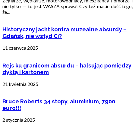
Żeglarze, wędkarze, motorowodniacy, mieszkańcy Pomorza i
nie tylko — to jest WASZA sprawa! Czy też macie dość tego,
że...
Historyczny jacht kontra muzealne absurdy –
Gdańsk, nie wstyd Ci?
11 czerwca 2025
Rejs ku granicom absurdu – halsując pomiędzy
dyktą i kartonem
21 kwietnia 2025
Bruce Roberts 34 stopy, aluminium, 7900
euro!!!
2 stycznia 2025