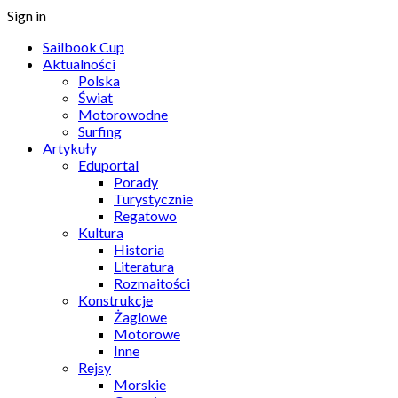
Sign in
Sailbook Cup
Aktualności
Polska
Świat
Motorowodne
Surfing
Artykuły
Eduportal
Porady
Turystycznie
Regatowo
Kultura
Historia
Literatura
Rozmaitości
Konstrukcje
Żaglowe
Motorowe
Inne
Rejsy
Morskie