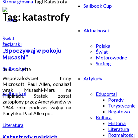
Strona główna
Tagi
Katastrofy
Sailbook Cup
Tag: katastrofy
Aktualności
Świat
Polska
„Spoczywaj w pokoju
Świat
Musashi”
Motorowodne
Surfing
4 marca 2015
Współzałożyciel firmy
Artykuły
Microsoft, Paul Allen, odnalazł
wrak Musashi-Maru na
Sailbook.pl
Eduportal
Filipinach. Statek został
Porady
zatopiony przez Amerykanów w
Turystycznie
1944 roku podczas wojny na
Regatowo
Pacyfiku. Paul Allen po...
Kultura
Historia
Literatura
Literatura
Rozmaitości
Katastrofy polskich