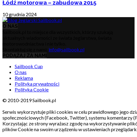
Łódź motorowa – zabudowa 2015
10 grudnia 2024
O NAS
Sailbook.pl to miejsce dla wszystkich, którzy szukają
aktualnych wiadomości ze świata żeglarstwa, świata
motorowodniactwa i nie tylko.
Skontaktuj się z nami:
info@sailbook.pl
PODĄŻAJ ZA NAMI
Sailbook Cup
O nas
Reklama
Polityka prywatności
Polityka Cookie
© 2010-2019 Sailbook.pl
Serwis wykorzystuje pliki cookies w celu prawidłowego jego dzia
społecznościowych (Facebook, Twitter), systemu komentarzy (
Korzystając ze strony wyrażasz zgodę na wykorzystywanie pli
plików Cookie na swoim urządzeniu w ustawieniach przeglądarki