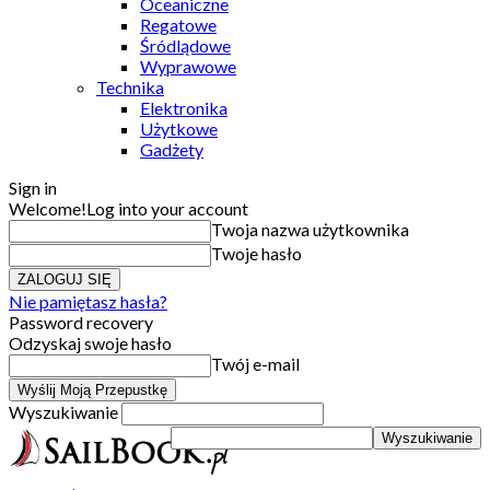
Oceaniczne
Regatowe
Śródlądowe
Wyprawowe
Technika
Elektronika
Użytkowe
Gadżety
Sign in
Welcome!
Log into your account
Twoja nazwa użytkownika
Twoje hasło
Nie pamiętasz hasła?
Password recovery
Odzyskaj swoje hasło
Twój e-mail
Wyszukiwanie