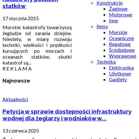
Konstrukcje
statków
Żaglowe
Motorowe
17 stycznia 2015
Inne
Rejsy
Morskie katastrofy towarzyszą
Morskie
żegludze od zarania dziejów.
Oceaniczne
Niestety, w miarę rozwoju
Regatowe
techniki, wielkości i prędkości
Śródlądowe
kursujących po morzach i
Wyprawowe
oceanach statków, skutki
Technika
katastrof są...
Elektronika
R E K L A M A
Użytkowe
Gadżety
Najnowsze
Aktualności
Petycja w sprawie dostępności infrastruktury
wodnej dla żeglarzy i wodniaków w...
13 czerwca 2025