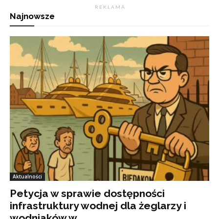
R E K L A M A
Najnowsze
Aktualności
Petycja w sprawie dostępności
infrastruktury wodnej dla żeglarzy i
wodniaków w...