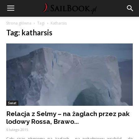
Strona główna
Tagi
Katharsis
Tag: katharsis
Świat
Relacja z Selmy – na żaglach przez pak
lodowy Rossa, Brawo...
6 lutego 2015
Cały czas płyniemy na żaglach - na południowy wschód - do