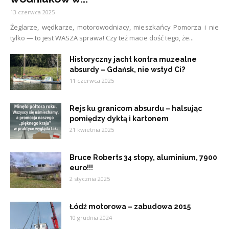
13 czerwca 2025
Żeglarze, wędkarze, motorowodniacy, mieszkańcy Pomorza i nie
tylko — to jest WASZA sprawa! Czy też macie dość tego, że...
Historyczny jacht kontra muzealne
absurdy – Gdańsk, nie wstyd Ci?
11 czerwca 2025
Rejs ku granicom absurdu – halsując
pomiędzy dyktą i kartonem
21 kwietnia 2025
Bruce Roberts 34 stopy, aluminium, 7900
euro!!!
2 stycznia 2025
Łódź motorowa – zabudowa 2015
10 grudnia 2024