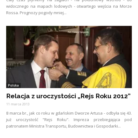
widocznego na mapach lodowych - otwartego wejścia na Morze
Rossa. Prognozy pogody mniej...
Polska
Relacja z uroczystości „Rejs Roku 2012”
11 marca 2013
8 marca br., jak co roku w gdańskim Dworze Artusa - odbyła się 43.
już uroczystość "Rejs Roku". Impreza przebiegająca pod
patronatem Ministra Transportu, Budownictwa i Gospodarki...