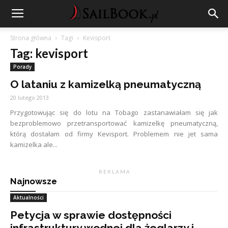
Strona główna
Tagi
Kevisport
Tag: kevisport
Porady
O lataniu z kamizelką pneumatyczną
20 lutego 2013
Przygotowując się do lotu na Tobago zastanawiałam się jak
bezproblemowo przetransportować kamizelkę pneumatyczną,
którą dostałam od firmy Kevisport. Problemem nie jet sama
kamizelka ale...
R E K L A M A
Najnowsze
Aktualności
Petycja w sprawie dostępności
infrastruktury wodnej dla żeglarzy i