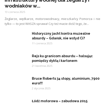
wodniaków w...
13 czerwca 2025
Żeglarze, wędkarze, motorowodniacy, mieszkańcy Pomorza i nie
tylko — to jest WASZA sprawa! Czy też macie dość tego, że...
Historyczny jacht kontra muzealne
absurdy – Gdańsk, nie wstyd Ci?
11 czerwca 2025
Rejs ku granicom absurdu – halsując
pomiędzy dyktą i kartonem
21 kwietnia 2025
Bruce Roberts 34 stopy, aluminium, 7900
euro!!!
2 stycznia 2025
Łódź motorowa – zabudowa 2015