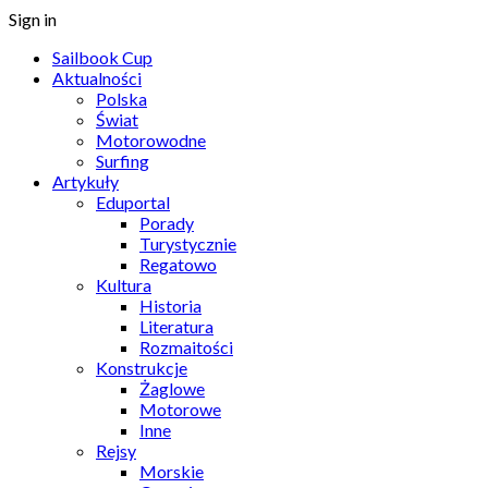
Sign in
Sailbook Cup
Aktualności
Polska
Świat
Motorowodne
Surfing
Artykuły
Eduportal
Porady
Turystycznie
Regatowo
Kultura
Historia
Literatura
Rozmaitości
Konstrukcje
Żaglowe
Motorowe
Inne
Rejsy
Morskie