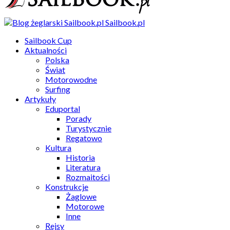
Sailbook.pl
Sailbook Cup
Aktualności
Polska
Świat
Motorowodne
Surfing
Artykuły
Eduportal
Porady
Turystycznie
Regatowo
Kultura
Historia
Literatura
Rozmaitości
Konstrukcje
Żaglowe
Motorowe
Inne
Rejsy