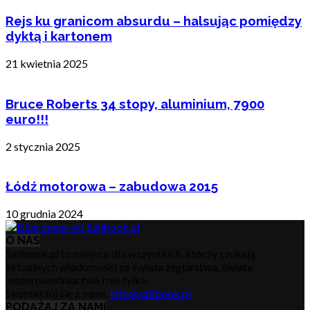
Rejs ku granicom absurdu – halsując pomiędzy
dyktą i kartonem
21 kwietnia 2025
Bruce Roberts 34 stopy, aluminium, 7900
euro!!!
2 stycznia 2025
Łódź motorowa – zabudowa 2015
10 grudnia 2024
O NAS
Sailbook.pl to miejsce dla wszystkich, którzy szukają
aktualnych wiadomości ze świata żeglarstwa, świata
motorowodniactwa i nie tylko.
Skontaktuj się z nami:
info@sailbook.pl
PODĄŻAJ ZA NAMI