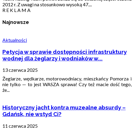
2012 r. Z uwagi na stosunkowo wysoką 47....
R E K L A M A
Najnowsze
Aktualności
Petycja w sprawie dostępności infrastruktury
wodnej dla żeglarzy i wodniaków w...
13 czerwca 2025
Żeglarze, wędkarze, motorowodniacy, mieszkańcy Pomorza i
nie tylko — to jest WASZA sprawa! Czy też macie dość tego,
że...
Historyczny jacht kontra muzealne absurdy –
Gdańsk, nie wstyd Ci?
11 czerwca 2025