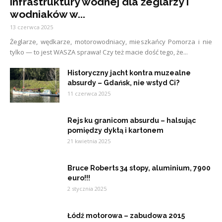
infrastruktury wodnej dla żeglarzy i
wodniaków w...
13 czerwca 2025
Żeglarze, wędkarze, motorowodniacy, mieszkańcy Pomorza i nie
tylko — to jest WASZA sprawa! Czy też macie dość tego, że...
Historyczny jacht kontra muzealne
absurdy – Gdańsk, nie wstyd Ci?
11 czerwca 2025
Rejs ku granicom absurdu – halsując
pomiędzy dyktą i kartonem
21 kwietnia 2025
Bruce Roberts 34 stopy, aluminium, 7900
euro!!!
2 stycznia 2025
Łódź motorowa – zabudowa 2015