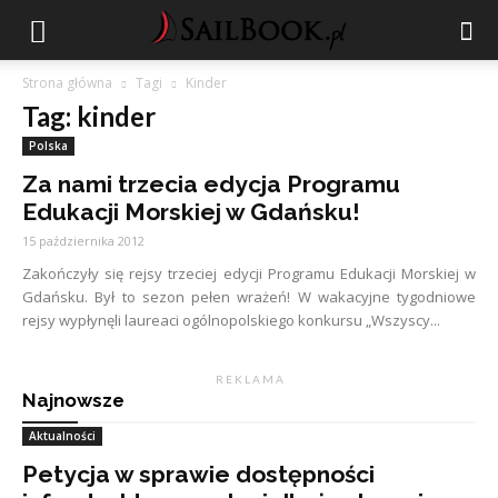
Strona główna
Tagi
Kinder
Tag: kinder
Polska
Za nami trzecia edycja Programu
Edukacji Morskiej w Gdańsku!
15 października 2012
Zakończyły się rejsy trzeciej edycji Programu Edukacji Morskiej w
Gdańsku. Był to sezon pełen wrażeń! W wakacyjne tygodniowe
rejsy wypłynęli laureaci ogólnopolskiego konkursu „Wszyscy...
R E K L A M A
Najnowsze
Aktualności
Petycja w sprawie dostępności