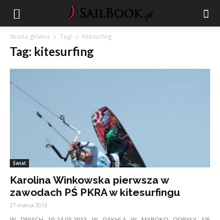
Strona główna
Tagi
Kitesurfing
Tag: kitesurfing
Świat
Karolina Winkowska pierwsza w
zawodach PŚ PKRA w kitesurfingu
27 marca 2013
W DNIACH 19-24.03.2013 W DAKHLA W MAROKO ODBYŁY SIĘ