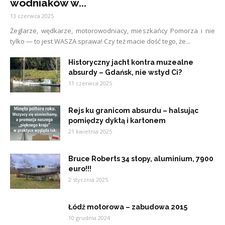
wodniaków w...
13 czerwca 2025
Żeglarze, wędkarze, motorowodniacy, mieszkańcy Pomorza i nie
tylko — to jest WASZA sprawa! Czy też macie dość tego, że...
Historyczny jacht kontra muzealne
absurdy – Gdańsk, nie wstyd Ci?
11 czerwca 2025
Rejs ku granicom absurdu – halsując
pomiędzy dyktą i kartonem
21 kwietnia 2025
Bruce Roberts 34 stopy, aluminium, 7900
euro!!!
2 stycznia 2025
Łódź motorowa – zabudowa 2015
10 grudnia 2024