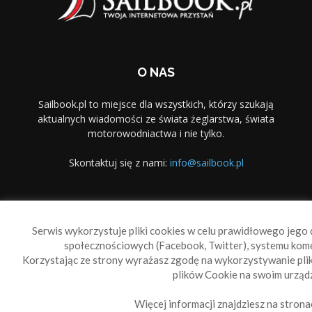
O NAS
Sailbook.pl to miejsce dla wszystkich, którzy szukają
aktualnych wiadomości ze świata żeglarstwa, świata
motorowodniactwa i nie tylko.
Skontaktuj się z nami:
info@sailbook.pl
PODĄŻAJ ZA NAMI
Serwis wykorzystuje pliki cookies w celu prawidłowego jego d
społecznościowych (Facebook, Twitter), systemu kom
Korzystając ze strony wyrażasz zgodę na wykorzystywanie pl
plików Cookie na swoim urządz
Więcej informacji znajdziesz na strona
Sailbook Cup
O nas
Reklama
Polityka prywatności