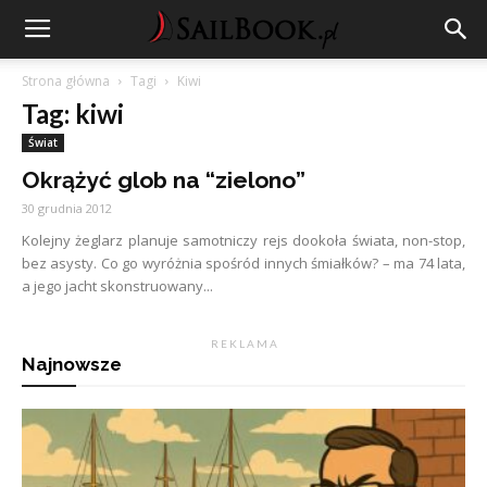
Strona główna
Tagi
Kiwi
Tag: kiwi
Świat
Okrążyć glob na “zielono”
30 grudnia 2012
Kolejny żeglarz planuje samotniczy rejs dookoła świata, non-stop,
bez asysty. Co go wyróżnia spośród innych śmiałków? – ma 74 lata,
a jego jacht skonstruowany...
R E K L A M A
Najnowsze