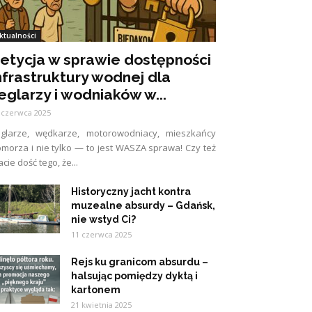
ktualności
etycja w sprawie dostępności
nfrastruktury wodnej dla
eglarzy i wodniaków w...
 czerwca 2025
eglarze, wędkarze, motorowodniacy, mieszkańcy
morza i nie tylko — to jest WASZA sprawa! Czy też
cie dość tego, że...
Historyczny jacht kontra
muzealne absurdy – Gdańsk,
nie wstyd Ci?
11 czerwca 2025
Rejs ku granicom absurdu –
halsując pomiędzy dyktą i
kartonem
21 kwietnia 2025