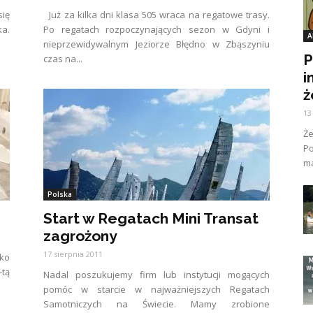
ię
Już za kilka dni klasa 505 wraca na regatowe trasy.
ka.
Po regatach rozpoczynających sezon w Gdyni i
A
nieprzewidywalnym Jeziorze Błędno w Zbąszyniu
P
czas na...
i
ż
13
Ż
Po
ma
Polska
Start w Regatach Mini Transat
zagrożony
17 sierpnia 2011
lko
-tą
Nadal poszukujemy firm lub instytucji mogących
pomóc w starcie w najważniejszych Regatach
Samotniczych na Świecie. Mamy zrobione