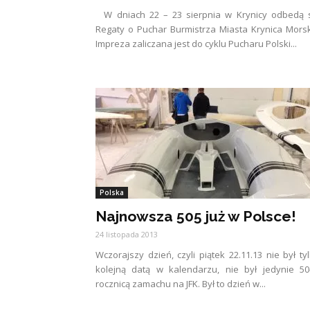
W dniach 22 – 23 sierpnia w Krynicy odbedą s
Regaty o Puchar Burmistrza Miasta Krynica Mors
Impreza zaliczana jest do cyklu Pucharu Polski...
Polska
Najnowsza 505 już w Polsce!
24 listopada 2013
Wczorajszy dzień, czyli piątek 22.11.13 nie był ty
kolejną datą w kalendarzu, nie był jedynie 50
rocznicą zamachu na JFK. Był to dzień w...