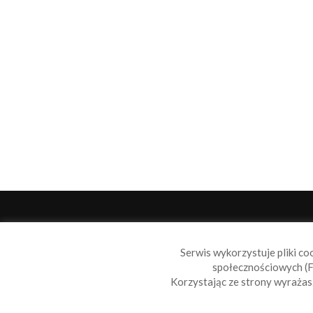
O 
Serwis wykorzystuje pliki co
Sail
społecznościowych (F
wiad
Korzystając ze strony wyraża
nie t