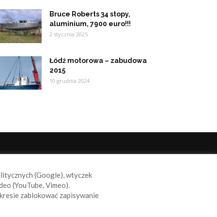
Bruce Roberts 34 stopy,
aluminium, 7900 euro!!!
2 stycznia 2025
Łódź motorowa – zabudowa
2015
10 grudnia 2024
ODĄŻAJ ZA NAMI
alitycznych (Google), wtyczek
deo (YouTube, Vimeo).
kresie zablokować zapisywanie