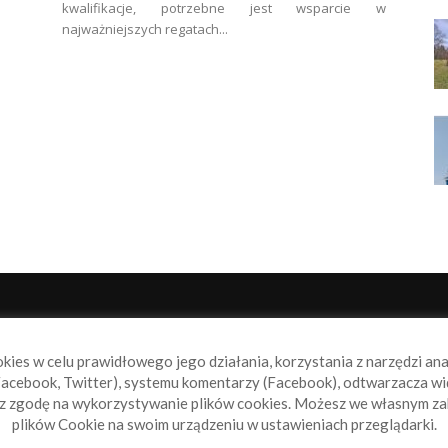
kwalifikacje, potrzebne jest wsparcie w
najważniejszych regatach...
NAS
P
okies w celu prawidłowego jego działania, korzystania z narzędzi an
book.pl to miejsce dla wszystkich, którzy szukają aktualnych
acebook, Twitter), systemu komentarzy (Facebook), odtwarzacza wi
omości ze świata żeglarstwa, świata motorowodniactwa i
sz zgodę na wykorzystywanie plików cookies. Możesz we własnym za
ylko.
plików Cookie na swoim urządzeniu w ustawieniach przeglądarki.