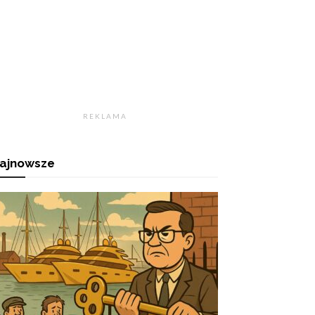
R E K L A M A
ajnowsze