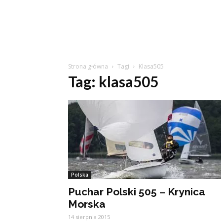
Strona główna
Tagi
Klasa505
Tag: klasa505
Polska
Puchar Polski 505 – Krynica
Morska
14 sierpnia 2015