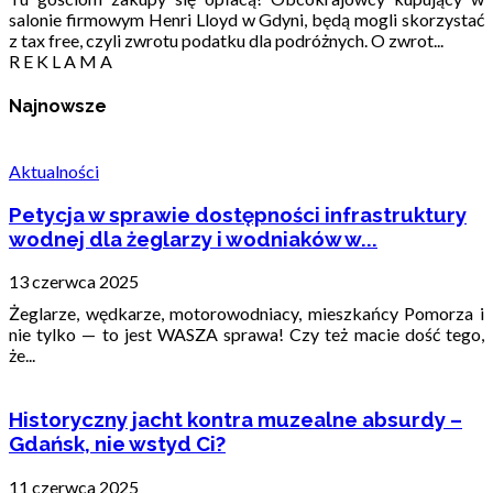
salonie firmowym Henri Lloyd w Gdyni, będą mogli skorzystać
z tax free, czyli zwrotu podatku dla podróżnych. O zwrot...
R E K L A M A
Najnowsze
Aktualności
Petycja w sprawie dostępności infrastruktury
wodnej dla żeglarzy i wodniaków w...
13 czerwca 2025
Żeglarze, wędkarze, motorowodniacy, mieszkańcy Pomorza i
nie tylko — to jest WASZA sprawa! Czy też macie dość tego,
że...
Historyczny jacht kontra muzealne absurdy –
Gdańsk, nie wstyd Ci?
11 czerwca 2025