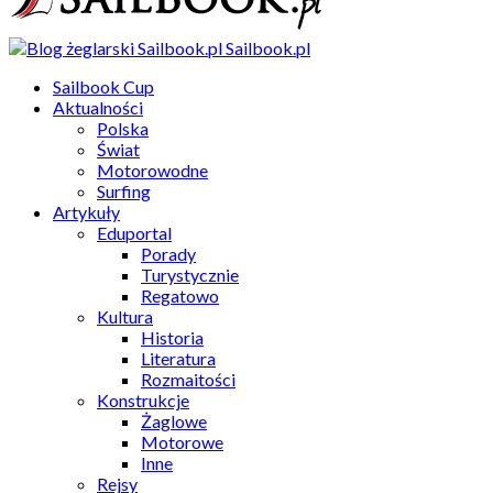
Sailbook.pl
Sailbook Cup
Aktualności
Polska
Świat
Motorowodne
Surfing
Artykuły
Eduportal
Porady
Turystycznie
Regatowo
Kultura
Historia
Literatura
Rozmaitości
Konstrukcje
Żaglowe
Motorowe
Inne
Rejsy