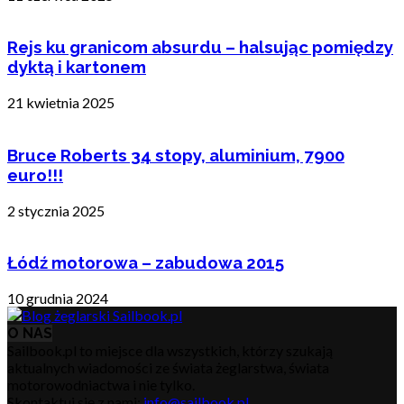
Rejs ku granicom absurdu – halsując pomiędzy
dyktą i kartonem
21 kwietnia 2025
Bruce Roberts 34 stopy, aluminium, 7900
euro!!!
2 stycznia 2025
Łódź motorowa – zabudowa 2015
10 grudnia 2024
O NAS
Sailbook.pl to miejsce dla wszystkich, którzy szukają
aktualnych wiadomości ze świata żeglarstwa, świata
motorowodniactwa i nie tylko.
Skontaktuj się z nami:
info@sailbook.pl