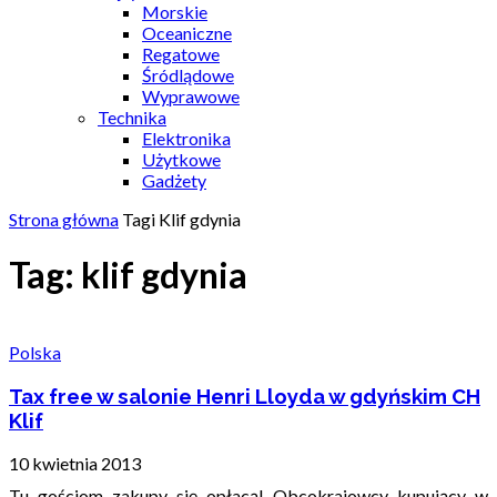
Morskie
Oceaniczne
Regatowe
Śródlądowe
Wyprawowe
Technika
Elektronika
Użytkowe
Gadżety
Strona główna
Tagi
Klif gdynia
Tag: klif gdynia
Polska
Tax free w salonie Henri Lloyda w gdyńskim CH
Klif
10 kwietnia 2013
Tu gościom zakupy się opłacą! Obcokrajowcy kupujący w