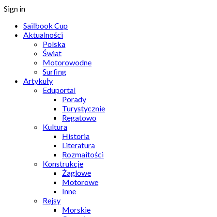
Sign in
Sailbook Cup
Aktualności
Polska
Świat
Motorowodne
Surfing
Artykuły
Eduportal
Porady
Turystycznie
Regatowo
Kultura
Historia
Literatura
Rozmaitości
Konstrukcje
Żaglowe
Motorowe
Inne
Rejsy
Morskie