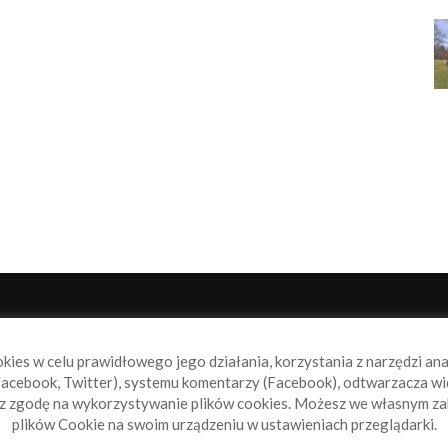
NAS
P
okies w celu prawidłowego jego działania, korzystania z narzędzi an
book.pl to miejsce dla wszystkich, którzy szukają aktualnych
acebook, Twitter), systemu komentarzy (Facebook), odtwarzacza wi
omości ze świata żeglarstwa, świata motorowodniactwa i
sz zgodę na wykorzystywanie plików cookies. Możesz we własnym za
ylko.
plików Cookie na swoim urządzeniu w ustawieniach przeglądarki.