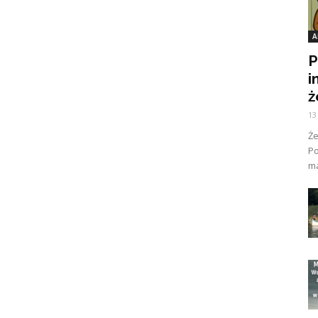
A
P
i
ż
13
Ż
Po
ma