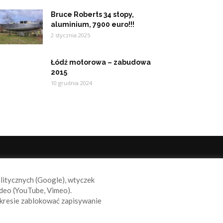
Bruce Roberts 34 stopy,
aluminium, 7900 euro!!!
2 stycznia 2025
Łódź motorowa – zabudowa
2015
10 grudnia 2024
ODĄŻAJ ZA NAMI
alitycznych (Google), wtyczek
deo (YouTube, Vimeo).
kresie zablokować zapisywanie