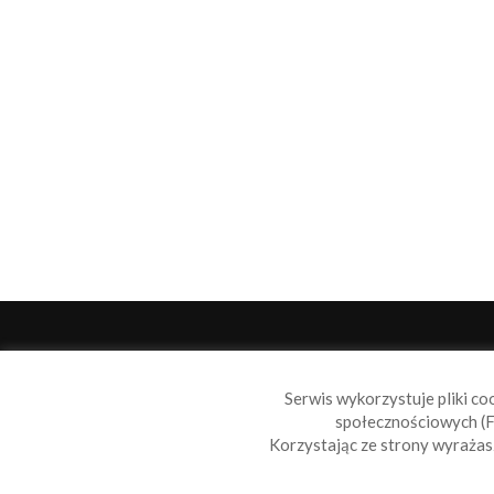
O 
Serwis wykorzystuje pliki co
Sail
społecznościowych (F
wiad
Korzystając ze strony wyraża
nie t