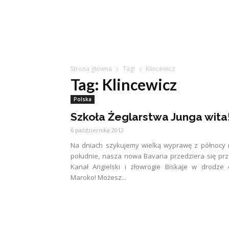
Strona główna
Tagi
Klincewicz
Tag: Klincewicz
Polska
Szkoła Żeglarstwa Junga wita
6 października 2012
Na dniach szykujemy wielką wyprawę z północy
południe, nasza nowa Bavaria przedziera się pr
Kanał Angielski i złowrogie Biskaje w drodze
Maroko! Możesz...