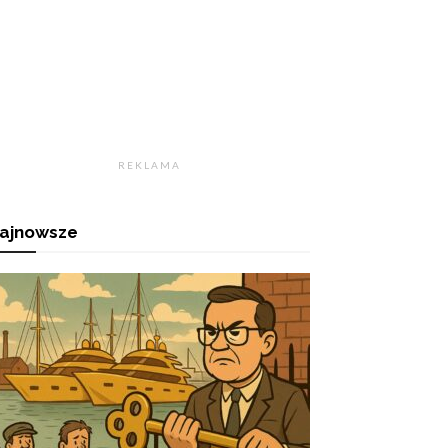
R E K L A M A
ajnowsze