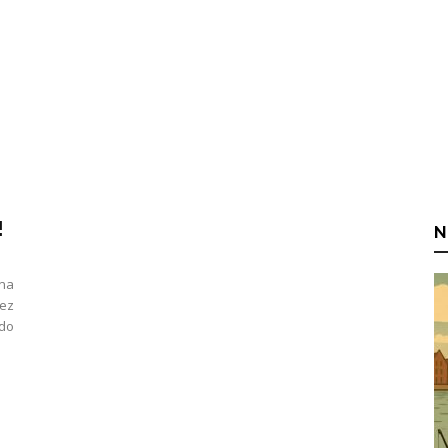
!
N
 na
zez
 do