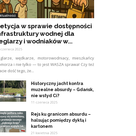
ktualności
etycja w sprawie dostępności
nfrastruktury wodnej dla
eglarzy i wodniaków w...
 czerwca 2025
eglarze, wędkarze, motorowodniacy, mieszkańcy
morza i nie tylko — to jest WASZA sprawa! Czy też
cie dość tego, że...
Historyczny jacht kontra
muzealne absurdy – Gdańsk,
nie wstyd Ci?
11 czerwca 2025
Rejs ku granicom absurdu –
halsując pomiędzy dyktą i
kartonem
21 kwietnia 2025