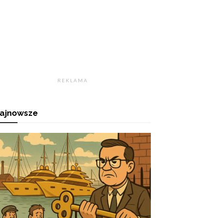
R E K L A M A
ajnowsze