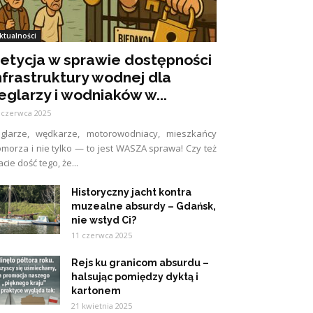
ktualności
etycja w sprawie dostępności
nfrastruktury wodnej dla
eglarzy i wodniaków w...
 czerwca 2025
eglarze, wędkarze, motorowodniacy, mieszkańcy
morza i nie tylko — to jest WASZA sprawa! Czy też
cie dość tego, że...
Historyczny jacht kontra
muzealne absurdy – Gdańsk,
nie wstyd Ci?
11 czerwca 2025
Rejs ku granicom absurdu –
halsując pomiędzy dyktą i
kartonem
21 kwietnia 2025