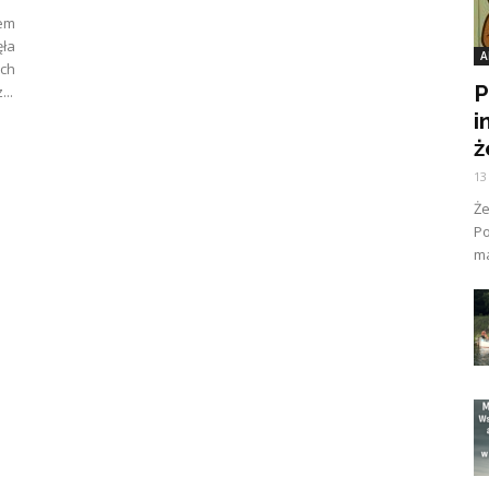
em
ęła
A
ach
P
...
i
ż
13
Ż
Po
ma