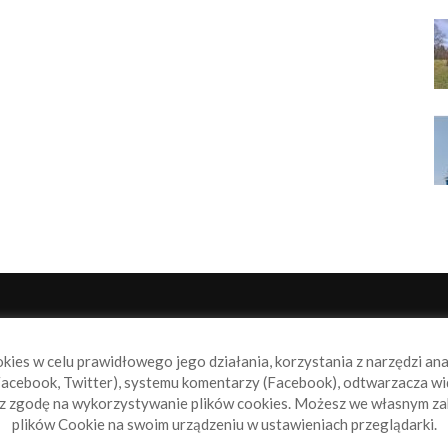
NAS
P
okies w celu prawidłowego jego działania, korzystania z narzędzi an
book.pl to miejsce dla wszystkich, którzy szukają aktualnych
acebook, Twitter), systemu komentarzy (Facebook), odtwarzacza wi
omości ze świata żeglarstwa, świata motorowodniactwa i
sz zgodę na wykorzystywanie plików cookies. Możesz we własnym za
ylko.
plików Cookie na swoim urządzeniu w ustawieniach przeglądarki.