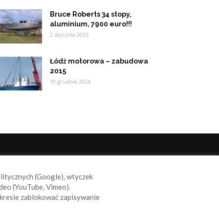
Bruce Roberts 34 stopy,
aluminium, 7900 euro!!!
2 stycznia 2025
Łódź motorowa – zabudowa
2015
10 grudnia 2024
ODĄŻAJ ZA NAMI
alitycznych (Google), wtyczek
deo (YouTube, Vimeo).
kresie zablokować zapisywanie