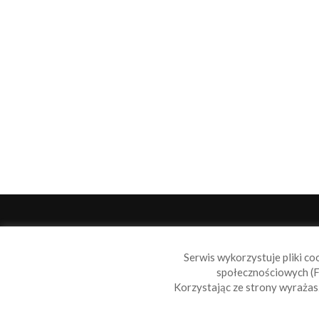
O 
Serwis wykorzystuje pliki co
Sail
społecznościowych (F
wiad
Korzystając ze strony wyraża
nie t