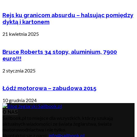
Rejs ku granicom absurdu – halsując pomiędzy
dyktą i kartonem
21 kwietnia 2025
Bruce Roberts 34 stopy, aluminium, 7900
euro!!!
2 stycznia 2025
Łódź motorowa – zabudowa 2015
10 grudnia 2024
O NAS
Sailbook.pl to miejsce dla wszystkich, którzy szukają
aktualnych wiadomości ze świata żeglarstwa, świata
motorowodniactwa i nie tylko.
Skontaktuj się z nami:
info@sailbook.pl