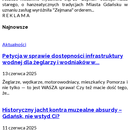
starego, o hanzeatycznych tradycjach Miasta Gdańsku w
uznaniu zasług wyróżniła "Zejmana" orderem...
R E K L A M A
Najnowsze
Aktualności
Petycja w sprawie dostępności infrastruktury
wodnej dla żeglarzy i wodniaków w...
13 czerwca 2025
Żeglarze, wędkarze, motorowodniacy, mieszkańcy Pomorza i
nie tylko — to jest WASZA sprawa! Czy też macie dość tego,
że...
Historyczny jacht kontra muzealne absurdy –
Gdańsk, nie wstyd Ci?
11 czerwca 2025