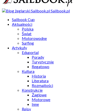
Sailbook.pl
Sailbook Cup
Aktualności
Polska
Świat
Motorowodne
Surfing
Artykuły
Eduportal
Porady
Turystycznie
Regatowo
Kultura
Historia
Literatura
Rozmaitości
Konstrukcje
Żaglowe
Motorowe
Inne
Rejsy