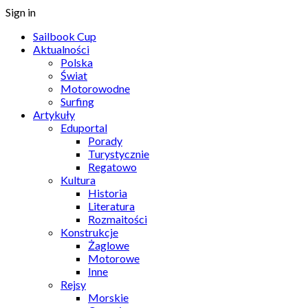
Sign in
Sailbook Cup
Aktualności
Polska
Świat
Motorowodne
Surfing
Artykuły
Eduportal
Porady
Turystycznie
Regatowo
Kultura
Historia
Literatura
Rozmaitości
Konstrukcje
Żaglowe
Motorowe
Inne
Rejsy
Morskie