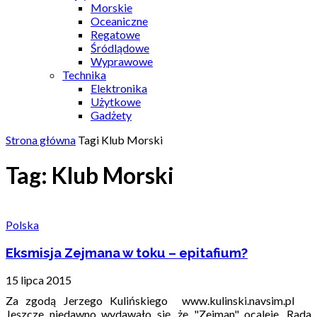
Morskie
Oceaniczne
Regatowe
Śródlądowe
Wyprawowe
Technika
Elektronika
Użytkowe
Gadżety
Strona główna
Tagi
Klub Morski
Tag: Klub Morski
Polska
Eksmisja Zejmana w toku – epitafium?
15 lipca 2015
Za zgodą Jerzego Kulińskiego www.kulinski.navsim.pl
Jeszcze niedawno wydawało się, że "Zejman" ocaleje. Rada