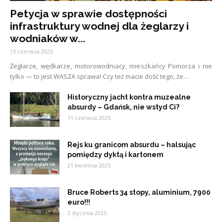
Petycja w sprawie dostępności
infrastruktury wodnej dla żeglarzy i
wodniaków w...
13 czerwca 2025
Żeglarze, wędkarze, motorowodniacy, mieszkańcy Pomorza i nie
tylko — to jest WASZA sprawa! Czy też macie dość tego, że...
Historyczny jacht kontra muzealne
absurdy – Gdańsk, nie wstyd Ci?
11 czerwca 2025
Rejs ku granicom absurdu – halsując
pomiędzy dyktą i kartonem
21 kwietnia 2025
Bruce Roberts 34 stopy, aluminium, 7900
euro!!!
2 stycznia 2025