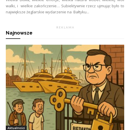
walki, i wielkie zakończenie… Subiektywnie rzecz ujmując było to
największe żeglarskie wydarzenie na Bałtyku...
R E K L A M A
Najnowsze
Aktualności