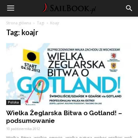
Strona główna
Tagi
Koajr
Tag: koajr
Polska
Wielka Żeglarska Bitwa o Gotland! –
podsumowanie
10 października 2012
Wielka Bitwa, wielkie emocje, wielka natura wobec wielkiej woli