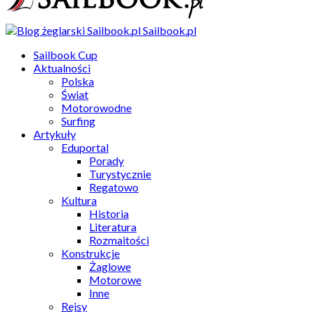
Sailbook.pl
Sailbook Cup
Aktualności
Polska
Świat
Motorowodne
Surfing
Artykuły
Eduportal
Porady
Turystycznie
Regatowo
Kultura
Historia
Literatura
Rozmaitości
Konstrukcje
Żaglowe
Motorowe
Inne
Rejsy