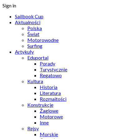
Sign in
Sailbook Cup
Aktualności
Polska
Świat
Motorowodne
Surfing
Artykuły
Eduportal
Porady
Turystycznie
Regatowo
Kultura
Historia
Literatura
Rozmaitości
Konstrukcje
Żaglowe
Motorowe
Inne
Rejsy
Morskie