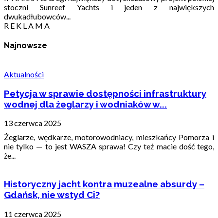
stoczni Sunreef Yachts i jeden z największych
dwukadłubowców...
R E K L A M A
Najnowsze
Aktualności
Petycja w sprawie dostępności infrastruktury
wodnej dla żeglarzy i wodniaków w...
13 czerwca 2025
Żeglarze, wędkarze, motorowodniacy, mieszkańcy Pomorza i
nie tylko — to jest WASZA sprawa! Czy też macie dość tego,
że...
Historyczny jacht kontra muzealne absurdy –
Gdańsk, nie wstyd Ci?
11 czerwca 2025