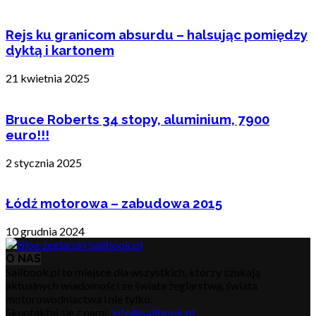
Rejs ku granicom absurdu – halsując pomiędzy
dyktą i kartonem
21 kwietnia 2025
Bruce Roberts 34 stopy, aluminium, 7900
euro!!!
2 stycznia 2025
Łódź motorowa – zabudowa 2015
10 grudnia 2024
O NAS
Sailbook.pl to miejsce dla wszystkich, którzy szukają
aktualnych wiadomości ze świata żeglarstwa, świata
motorowodniactwa i nie tylko.
Skontaktuj się z nami:
info@sailbook.pl