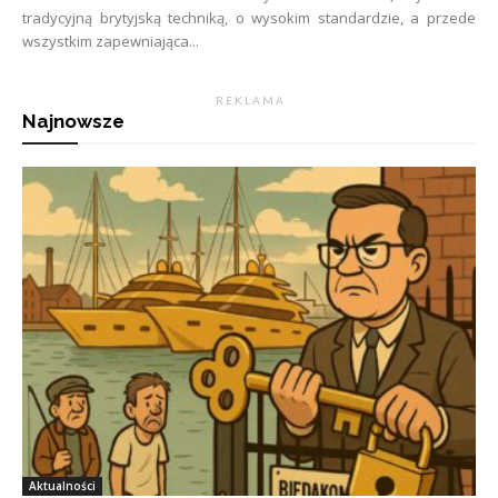
tradycyjną brytyjską techniką, o wysokim standardzie, a przede
wszystkim zapewniająca...
R E K L A M A
Najnowsze
Aktualności