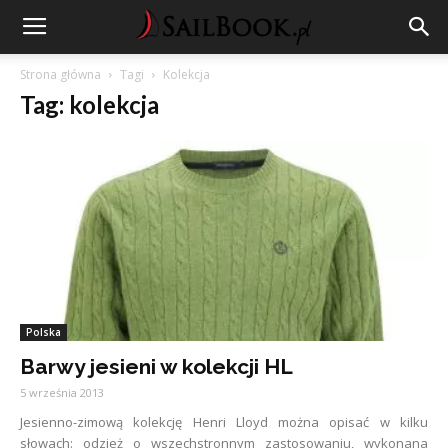
Strona główna
Tagi
Kolekcja
Tag: kolekcja
Polska
Barwy jesieni w kolekcji HL
5 września 2013
Jesienno-zimową kolekcję Henri Lloyd można opisać w kilku
słowach: odzież o wszechstronnym zastosowaniu, wykonana