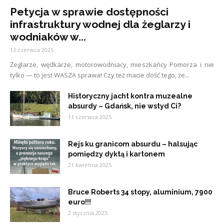
Petycja w sprawie dostępności
infrastruktury wodnej dla żeglarzy i
wodniaków w...
13 czerwca 2025
Żeglarze, wędkarze, motorowodniacy, mieszkańcy Pomorza i nie
tylko — to jest WASZA sprawa! Czy też macie dość tego, że...
Historyczny jacht kontra muzealne
absurdy – Gdańsk, nie wstyd Ci?
11 czerwca 2025
Rejs ku granicom absurdu – halsując
pomiędzy dyktą i kartonem
21 kwietnia 2025
Bruce Roberts 34 stopy, aluminium, 7900
euro!!!
2 stycznia 2025