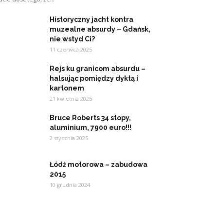
Historyczny jacht kontra
muzealne absurdy – Gdańsk,
nie wstyd Ci?
11 czerwca 2025
Rejs ku granicom absurdu –
halsując pomiędzy dyktą i
kartonem
21 kwietnia 2025
Bruce Roberts 34 stopy,
aluminium, 7900 euro!!!
2 stycznia 2025
Łódź motorowa – zabudowa
2015
10 grudnia 2024