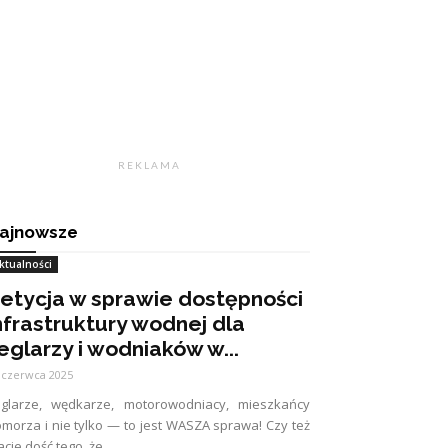
R E K L A M A
ajnowsze
ktualności
etycja w sprawie dostępności
nfrastruktury wodnej dla
eglarzy i wodniaków w...
 czerwca 2025
eglarze, wędkarze, motorowodniacy, mieszkańcy
morza i nie tylko — to jest WASZA sprawa! Czy też
cie dość tego, że...