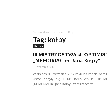
Strona główna
Tagi
Kołpy
Tag: kołpy
Polska
III MISTRZOSTWA kl. OPTIMIS
„MEMORIAŁ im. Jana Kołpy”
11 września 2012
W dniach 8-9 września 2012 roku na redzie port
Ustce odbyły się III MISTRZOSTWA kl. OPTIMI
„MEMORIAŁ im. Jana Kołpy”. W regatach w...