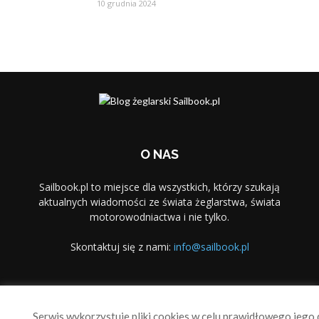
10 grudnia 2024
O NAS
Sailbook.pl to miejsce dla wszystkich, którzy szukają
aktualnych wiadomości ze świata żeglarstwa, świata
motorowodniactwa i nie tylko.
Skontaktuj się z nami:
info@sailbook.pl
PODĄŻAJ ZA NAMI
Serwis wykorzystuje pliki cookies w celu prawidłowego jego d