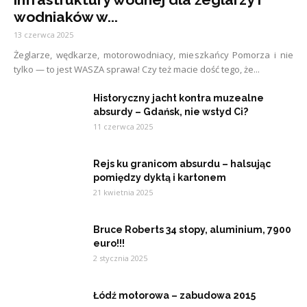
wodniaków w...
13 czerwca 2025
Żeglarze, wędkarze, motorowodniacy, mieszkańcy Pomorza i nie
tylko — to jest WASZA sprawa! Czy też macie dość tego, że...
Historyczny jacht kontra muzealne
absurdy – Gdańsk, nie wstyd Ci?
11 czerwca 2025
Rejs ku granicom absurdu – halsując
pomiędzy dyktą i kartonem
21 kwietnia 2025
Bruce Roberts 34 stopy, aluminium, 7900
euro!!!
2 stycznia 2025
Łódź motorowa – zabudowa 2015