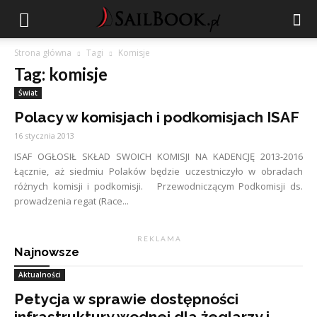
Strona główna
Tagi
Komisje
Tag: komisje
Świat
Polacy w komisjach i podkomisjach ISAF
16 stycznia 2013
ISAF OGŁOSIŁ SKŁAD SWOICH KOMISJI NA KADENCJĘ 2013-2016
Łącznie, aż siedmiu Polaków będzie uczestniczyło w obradach
różnych komisji i podkomisji. Przewodniczącym Podkomisji ds.
prowadzenia regat (Race...
R E K L A M A
Najnowsze
Aktualności
Petycja w sprawie dostępności
infrastruktury wodnej dla żeglarzy i