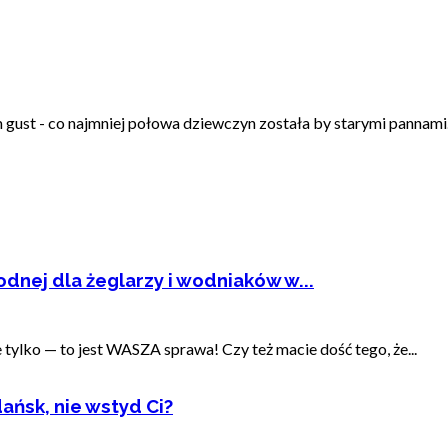
ust - co najmniej połowa dziewczyn została by starymi pannami. I
dnej dla żeglarzy i wodniaków w...
ylko — to jest WASZA sprawa! Czy też macie dość tego, że...
ańsk, nie wstyd Ci?