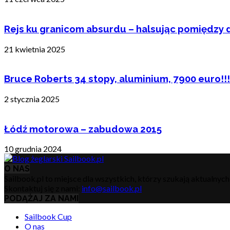
Rejs ku granicom absurdu – halsując pomiędzy 
21 kwietnia 2025
Bruce Roberts 34 stopy, aluminium, 7900 euro!!!
2 stycznia 2025
Łódź motorowa – zabudowa 2015
10 grudnia 2024
O NAS
Sailbook.pl to miejsce dla wszystkich, którzy szukają aktualnyc
Skontaktuj się z nami:
info@sailbook.pl
PODĄŻAJ ZA NAMI
Sailbook Cup
O nas