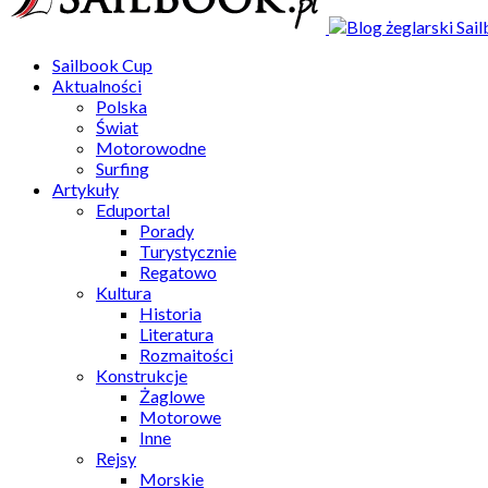
Sailbook Cup
Aktualności
Polska
Świat
Motorowodne
Surfing
Artykuły
Eduportal
Porady
Turystycznie
Regatowo
Kultura
Historia
Literatura
Rozmaitości
Konstrukcje
Żaglowe
Motorowe
Inne
Rejsy
Morskie