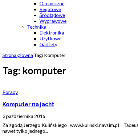
Oceaniczne
Regatowe
Śródlądowe
Wyprawowe
Technika
Elektronika
Użytkowe
Gadżety
Strona główna
Tagi
Komputer
Tag: komputer
Porady
Komputer na jacht
3 października 2016
Za zgodą Jerzego Kulińskiego www.kulinski.navsim.pl Tadeusz
nawet tylko jednego...