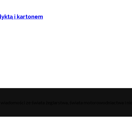
dyktą i kartonem
h wiadomości ze świata żeglarstwa, świata motorowodniactwa i nie