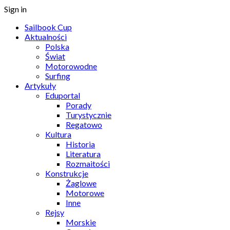
Sign in
Sailbook Cup
Aktualności
Polska
Świat
Motorowodne
Surfing
Artykuły
Eduportal
Porady
Turystycznie
Regatowo
Kultura
Historia
Literatura
Rozmaitości
Konstrukcje
Żaglowe
Motorowe
Inne
Rejsy
Morskie