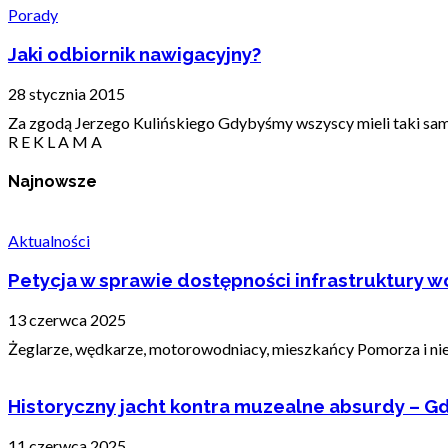
Porady
Jaki odbiornik nawigacyjny?
28 stycznia 2015
Za zgodą Jerzego Kulińskiego Gdybyśmy wszyscy mieli taki sam g
R E K L A M A
Najnowsze
Aktualności
Petycja w sprawie dostępności infrastruktury wo
13 czerwca 2025
Żeglarze, wędkarze, motorowodniacy, mieszkańcy Pomorza i nie t
Historyczny jacht kontra muzealne absurdy – Gd
11 czerwca 2025