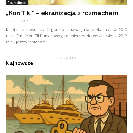
Rozmaitości
„Kon Tiki” – ekranizacja z rozmachem
12 lutego 2013
Kolejna ciekawostka żeglarsko-filmowa jaka czeka nas w 2013
roku. Film "Kon Tiki" miał swoją premierę w Norwegii jesienią 2012
roku. Jest to robiona z...
R E K L A M A
Najnowsze