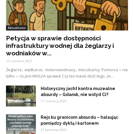
Aktualności
Petycja w sprawie dostępności
infrastruktury wodnej dla żeglarzy i
wodniaków w...
13 czerwca 2025
Żeglarze, wędkarze, motorowodniacy, mieszkańcy Pomorza i nie
tylko — to jest WASZA sprawa! Czy też macie dość tego, że...
Historyczny jacht kontra muzealne
absurdy – Gdańsk, nie wstyd Ci?
11 czerwca 2025
Rejs ku granicom absurdu – halsując
pomiędzy dyktą i kartonem
21 kwietnia 2025