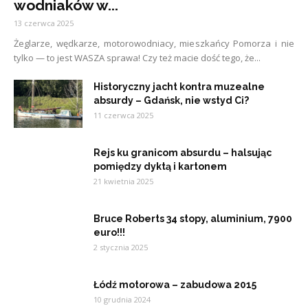
wodniaków w...
13 czerwca 2025
Żeglarze, wędkarze, motorowodniacy, mieszkańcy Pomorza i nie
tylko — to jest WASZA sprawa! Czy też macie dość tego, że...
Historyczny jacht kontra muzealne
absurdy – Gdańsk, nie wstyd Ci?
11 czerwca 2025
Rejs ku granicom absurdu – halsując
pomiędzy dyktą i kartonem
21 kwietnia 2025
Bruce Roberts 34 stopy, aluminium, 7900
euro!!!
2 stycznia 2025
Łódź motorowa – zabudowa 2015
10 grudnia 2024