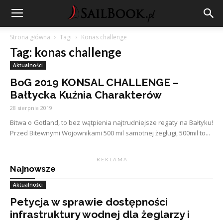
Strona główna
Tagi
Konas challenge
Tag: konas challenge
Aktualności
BoG 2019 KONSAL CHALLENGE –
Bałtycka Kuźnia Charakterów
28 sierpnia 2019
Bitwa o Gotland, to bez wątpienia najtrudniejsze regaty na Bałtyku!
Przed Bitewnymi Wojownikami 500 mil samotnej żeglugi, 500mil to...
R E K L A M A
Najnowsze
Aktualności
Petycja w sprawie dostępności
infrastruktury wodnej dla żeglarzy i