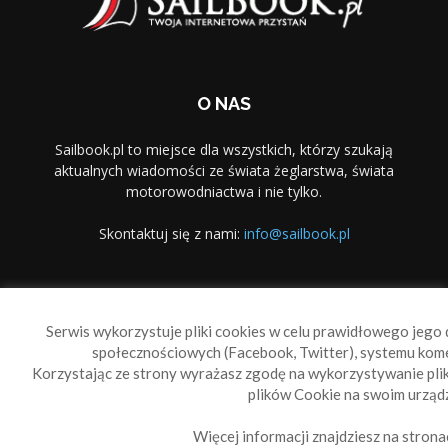
O NAS
Sailbook.pl to miejsce dla wszystkich, którzy szukają
aktualnych wiadomości ze świata żeglarstwa, świata
motorowodniactwa i nie tylko.
Skontaktuj się z nami:
info@sailbook.pl
PODĄŻAJ ZA NAMI
Serwis wykorzystuje pliki cookies w celu prawidłowego jego d
społecznościowych (Facebook, Twitter), systemu kom
Korzystając ze strony wyrażasz zgodę na wykorzystywanie pl
plików Cookie na swoim urządz
Więcej informacji znajdziesz na strona
Sailbook Cup
O nas
Reklama
Polityka prywatności