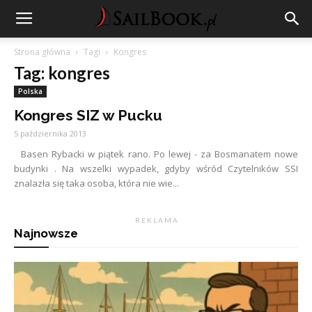
Strona główna
Tagi
Kongres
Tag: kongres
Polska
Kongres SIZ w Pucku
5 października 2013
Basen Rybacki w piątek rano. Po lewej - za Bosmanatem nowe
budynki . Na wszelki wypadek, gdyby wśród Czytelników SSI
znalazła się taka osoba, która nie wie...
R E K L A M A
Najnowsze