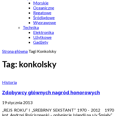
Morskie
Oceaniczne
Regatowe
Śródlądowe
Wyprawowe
Technika
Elektronika
Użytkowe
Gadżety
Strona główna
Tagi
Konkolsky
Tag: konkolsky
Historia
Zdobywcy głównych nagród honorowych
19 stycznia 2013
„REJS ROKU” I „SREBRNY SEKSTANT” 1970 - 2012 1970
kpt. Andrzej Rościszewski – opłynięcie Islandii na s/y Śmiały”