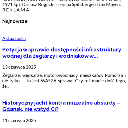
1971 kpt. Dariusz Bogucki – rejs na Spitsbergen i Jan Mayen...
R E K L A M A
Najnowsze
Aktualności
Petycja w sprawie dostępności infrastruktury
wodnej dla żeglarzy i wodniaków w...
13 czerwca 2025
Żeglarze, wędkarze, motorowodniacy, mieszkańcy Pomorza i
nie tylko — to jest WASZA sprawa! Czy też macie dość tego,
że...
Historyczny jacht kontra muzealne absurdy –
Gdańsk, nie wstyd Ci?
11 czerwca 2025