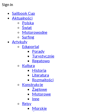
Sign in
Sailbook Cup
Aktualności
Polska
Świat
Motorowodne
Surfing
Artykuły
Eduportal
Porady
Turystycznie
Regatowo
Kultura
Historia
Literatura
Rozmaitości
Konstrukcje
Żaglowe
Motorowe
Inne
Rejsy
Morskie