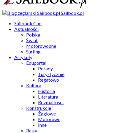
Sailbook.pl
Sailbook Cup
Aktualności
Polska
Świat
Motorowodne
Surfing
Artykuły
Eduportal
Porady
Turystycznie
Regatowo
Kultura
Historia
Literatura
Rozmaitości
Konstrukcje
Żaglowe
Motorowe
Inne
Rejsy