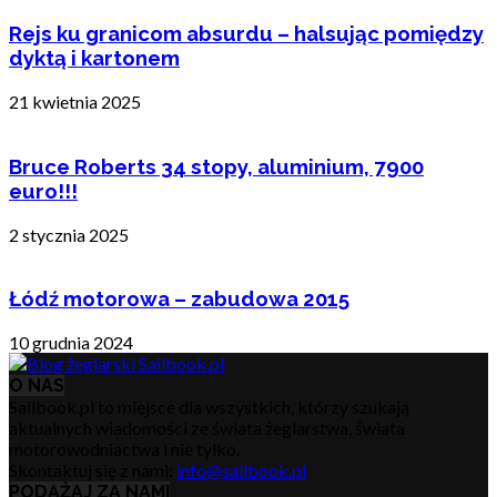
Rejs ku granicom absurdu – halsując pomiędzy
dyktą i kartonem
21 kwietnia 2025
Bruce Roberts 34 stopy, aluminium, 7900
euro!!!
2 stycznia 2025
Łódź motorowa – zabudowa 2015
10 grudnia 2024
O NAS
Sailbook.pl to miejsce dla wszystkich, którzy szukają
aktualnych wiadomości ze świata żeglarstwa, świata
motorowodniactwa i nie tylko.
Skontaktuj się z nami:
info@sailbook.pl
PODĄŻAJ ZA NAMI