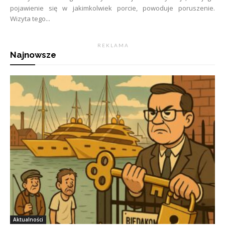
pojawienie się w jakimkolwiek porcie, powoduje poruszenie.
Wizyta tego...
R E K L A M A
Najnowsze
Aktualności