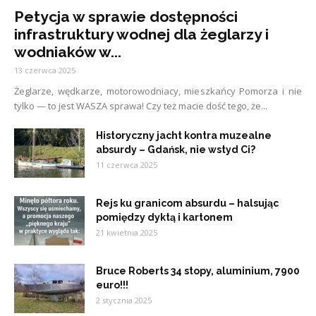
Petycja w sprawie dostępności
infrastruktury wodnej dla żeglarzy i
wodniaków w...
13 czerwca 2025
Żeglarze, wędkarze, motorowodniacy, mieszkańcy Pomorza i nie
tylko — to jest WASZA sprawa! Czy też macie dość tego, że...
Historyczny jacht kontra muzealne
absurdy – Gdańsk, nie wstyd Ci?
11 czerwca 2025
Rejs ku granicom absurdu – halsując
pomiędzy dyktą i kartonem
21 kwietnia 2025
Bruce Roberts 34 stopy, aluminium, 7900
euro!!!
2 stycznia 2025