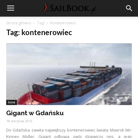
Strona główna
Tagi
Kontenerowiec
Tag: kontenerowiec
Inne
Gigant w Gdańsku
18 sierpnia 2013
Do Gdańska zawita największy kontenerowiec świata Maersk Mc-
Kinney Moller. Gigant odbywa swój dziewiczy rejs, a jego